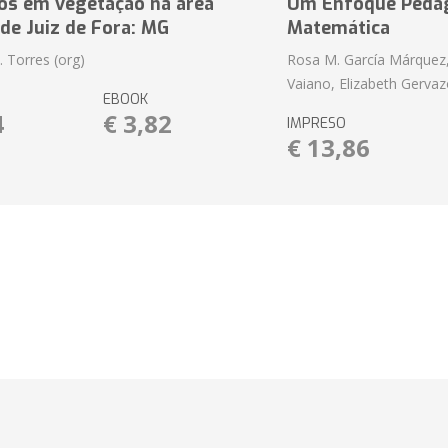
ios em vegetação na área
Um Enfoque Pedag
de Juiz de Fora: MG
Matemática
P. Torres (org)
Rosa M. García Márquez
Vaiano, Elizabeth Gervaz
EBOOK
4
€ 3,82
IMPRESO
€ 13,86