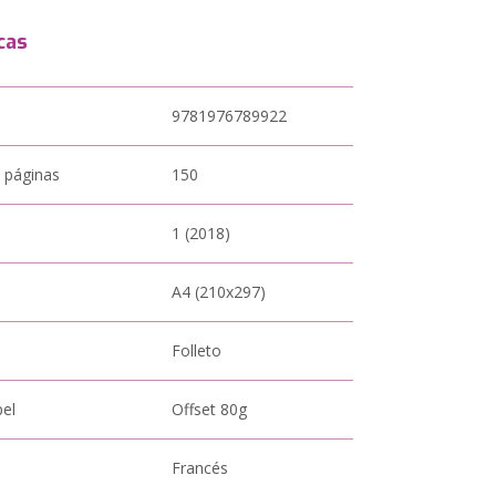
cas
9781976789922
 páginas
150
1 (2018)
A4 (210x297)
Folleto
pel
Offset 80g
Francés