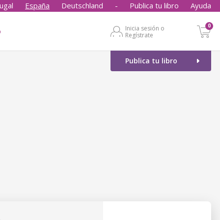
ugal
España
Deutschland
-
Publica tu libro
Ayuda
0
Inicia sesión o
o
Regístrate
Publica tu libro