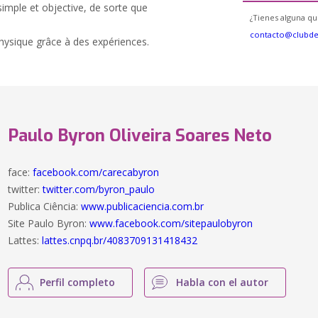
imple et objective, de sorte que
¿Tienes alguna qu
contacto@clubd
hysique grâce à des expériences.
Paulo Byron Oliveira Soares Neto
face:
facebook.com/carecabyron
twitter:
twitter.com/byron_paulo
Publica Ciência:
www.publicaciencia.com.br
Site Paulo Byron:
www.facebook.com/sitepaulobyron
Lattes:
lattes.cnpq.br/4083709131418432
Perfil completo
Habla con el autor