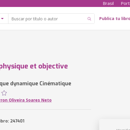
Brasil
Port
Publica tu libr
physique et objective
ique dynamique Cinématique
yron Oliveira Soares Neto
ibro: 247401