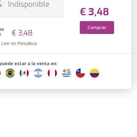
n
Indisponible
a
€ 3,48
Comprar
ón
€ 3,48
k
Leer en Pensática
 puede estar a la venta en: