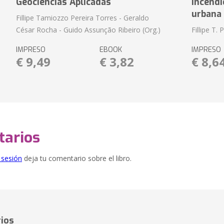
Geociências Aplicadas
Incênd
urbana 
Fillipe Tamiozzo Pereira Torres - Geraldo
César Rocha - Guido Assunção Ribeiro (Org.)
Fillipe T. 
IMPRESO
EBOOK
IMPRESO
€ 9,49
€ 3,82
€ 8,6
arios
e sesión
deja tu comentario sobre el libro.
ios