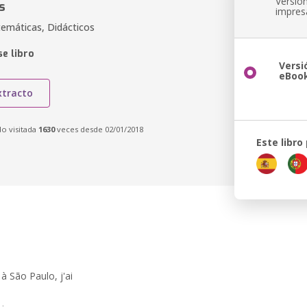
Versió
s
impres
temáticas, Didácticos
e libro
Versi
eBoo
xtracto
do visitada
1630
veces desde 02/01/2018
Este libro
 à São Paulo, j'ai