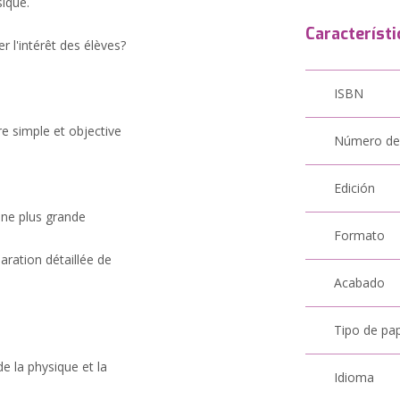
ique.
Característi
r l'intérêt des élèves?
ISBN
e simple et objective
Número de
Edición
une plus grande
Formato
laration détaillée de
Acabado
Tipo de pa
de la physique et la
Idioma