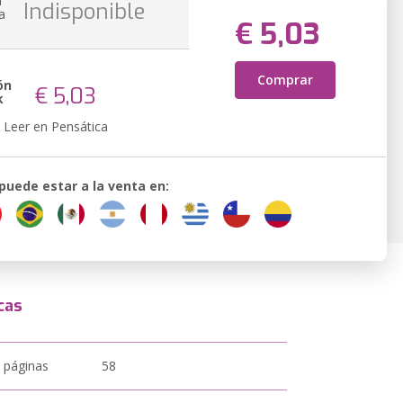
n
Indisponible
a
€ 5,03
Comprar
ón
€ 5,03
k
Leer en Pensática
 puede estar a la venta en:
cas
 páginas
58