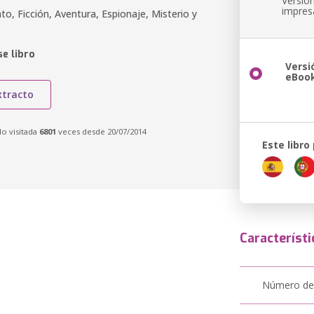
Versió
impres
o, Ficción, Aventura, Espionaje, Misterio y
e libro
Versi
eBoo
xtracto
do visitada
6801
veces desde 20/07/2014
Este libro
Característi
Número de