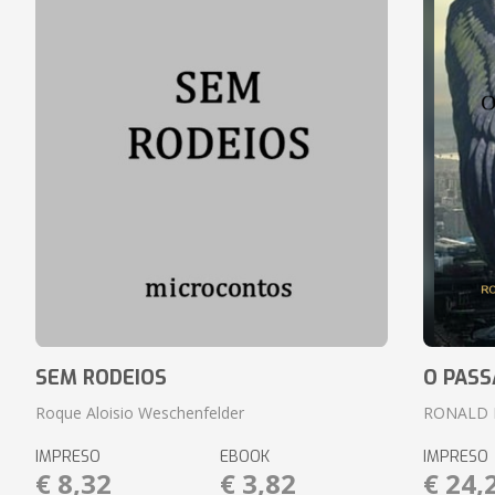
SEM RODEIOS
O PASS
Roque Aloisio Weschenfelder
RONALD 
IMPRESO
EBOOK
IMPRESO
€ 8,32
€ 3,82
€ 24,