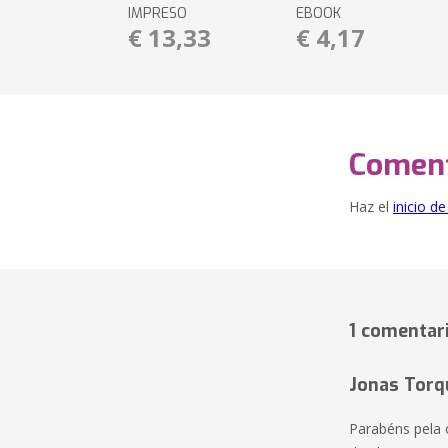
IMPRESO
EBOOK
€ 13,33
€ 4,17
Coment
Haz el
inicio d
1 comentar
Jonas Torq
Parabéns pela 