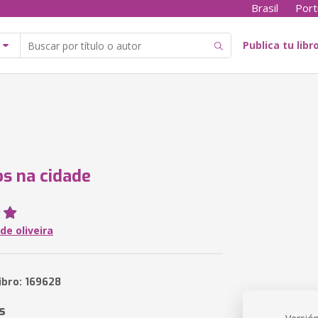
Brasil
Port
Publica tu libr
os na cidade
de oliveira
ibro: 169628
s