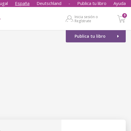
ugal
España
Deutschland
-
Publica tu libro
Ayuda
0
Inicia sesión o
o
Regístrate
Publica tu libro