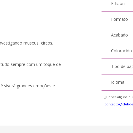
Edición
Formato
Acabado
nvestigando museus, circos,
Coloración
rá tudo sempre com um toque de
Tipo de pa
Idioma
cê viverá grandes emoções e
¿Tienes alguna qu
contacto@clubd