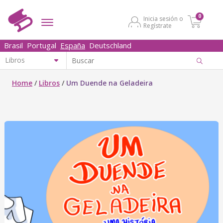
0
Inicia sesión o
Regístrate
Brasil
Portugal
España
Deutschland
Home
/
Libros
/
Um Duende na Geladeira