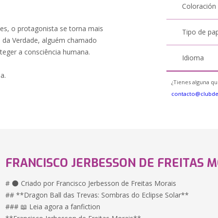
Coloración
ões, o protagonista se torna mais
Tipo de pa
ão da Verdade, alguém chamado
oteger a consciência humana.
Idioma
a.
¿Tienes alguna qu
contacto@clubd
FRANCISCO JERBESSON DE FREITAS 
# 🌑 Criado por Francisco Jerbesson de Freitas Morais
## **Dragon Ball das Trevas: Sombras do Eclipse Solar**
### 📖 Leia agora a fanfiction