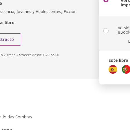
Vers
s
imp
scencia, Jóvenes y Adolescentes, Ficción
e libro
Versió
eBoo
xtracto
do visitada
277
veces desde 19/01/2026
Este libro
Mundo das Sombras