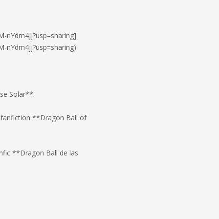
RM-nYdm4jj?usp=sharing]
RM-nYdm4jj?usp=sharing)
se Solar**.
fanfiction **Dragon Ball of
fic **Dragon Ball de las