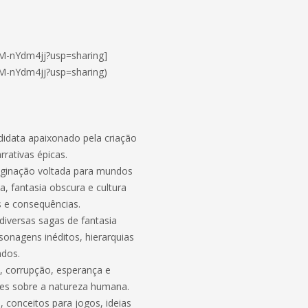
RM-nYdm4jj?usp=sharing]
RM-nYdm4jj?usp=sharing)
odidata apaixonado pela criação
rrativas épicas.
aginação voltada para mundos
a, fantasia obscura e cultura
as e consequências.
diversas sagas de fantasia
rsonagens inéditos, hierarquias
ados.
o, corrupção, esperança e
es sobre a natureza humana.
 conceitos para jogos, ideias