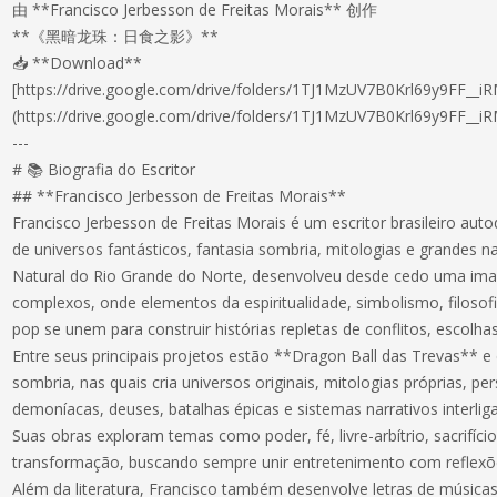
由 **Francisco Jerbesson de Freitas Morais** 创作
**《黑暗龙珠：日食之影》**
📥 **Download**
[https://drive.google.com/drive/folders/1TJ1MzUV7B0Krl69y9FF__i
(https://drive.google.com/drive/folders/1TJ1MzUV7B0Krl69y9FF__i
---
# 📚 Biografia do Escritor
## **Francisco Jerbesson de Freitas Morais**
Francisco Jerbesson de Freitas Morais é um escritor brasileiro aut
de universos fantásticos, fantasia sombria, mitologias e grandes na
Natural do Rio Grande do Norte, desenvolveu desde cedo uma im
complexos, onde elementos da espiritualidade, simbolismo, filosofi
pop se unem para construir histórias repletas de conflitos, escolh
Entre seus principais projetos estão **Dragon Ball das Trevas** e 
sombria, nas quais cria universos originais, mitologias próprias, pe
demoníacas, deuses, batalhas épicas e sistemas narrativos interlig
Suas obras exploram temas como poder, fé, livre-arbítrio, sacrifíci
transformação, buscando sempre unir entretenimento com reflexõ
Além da literatura, Francisco também desenvolve letras de músicas,