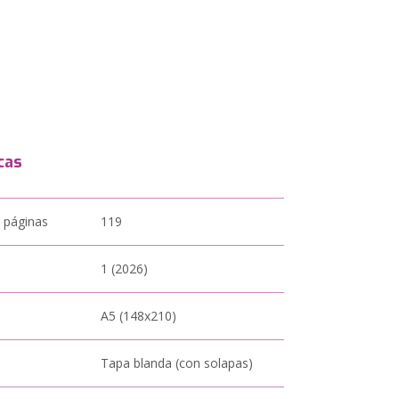
cas
 páginas
119
1 (2026)
A5 (148x210)
Tapa blanda (con solapas)