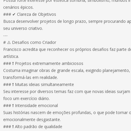
Possui forte interesse por estética sombria, simbolismo, mundos in
cenários épicos.
### ✔ Clareza de Objetivos
Busca desenvolver projetos de longo prazo, sempre procurando ap
seu universo criativo.
---
# ⚠️ Desafios como Criador
Francisco acredita que reconhecer os próprios desafios faz parte 
artística.
### ❗ Projetos extremamente ambiciosos
Costuma imaginar obras de grande escala, exigindo planejamento, 
transformá-las em realidade.
### ❗ Muitas ideias simultaneamente
Seu interesse por diversos temas faz com que novas ideias surja
foco um exercício diário.
### ❗ Intensidade emocional
Suas histórias nascem de emoções profundas, o que pode tornar o 
emocionalmente desgastante.
### ❗ Alto padrão de qualidade