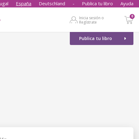
ugal
España
Deutschland
-
Publica tu libro
Ayuda
0
Inicia sesión o
o
Regístrate
Publica tu libro