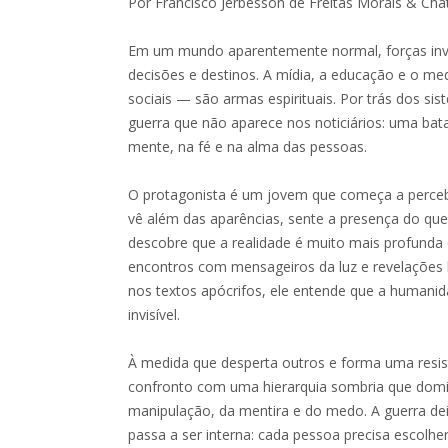
Por Francisco Jerbesson de Freitas Morais & Ch
Em um mundo aparentemente normal, forças inv
decisões e destinos. A mídia, a educação e o m
sociais — são armas espirituais. Por trás dos s
guerra que não aparece nos noticiários: uma bata
mente, na fé e na alma das pessoas.
O protagonista é um jovem que começa a percebe
vê além das aparências, sente a presença do que
descobre que a realidade é muito mais profunda d
encontros com mensageiros da luz e revelações b
nos textos apócrifos, ele entende que a humanid
invisível.
À medida que desperta outros e forma uma resist
confronto com uma hierarquia sombria que domi
manipulação, da mentira e do medo. A guerra dei
passa a ser interna: cada pessoa precisa escolhe