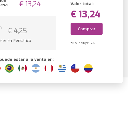
ión
€ 13,24
Valor total:
resa
€ 13,24
n
Comprar
€ 4,25
k
Leer en Pensática
*No incluye IVA.
 puede estar a la venta en: