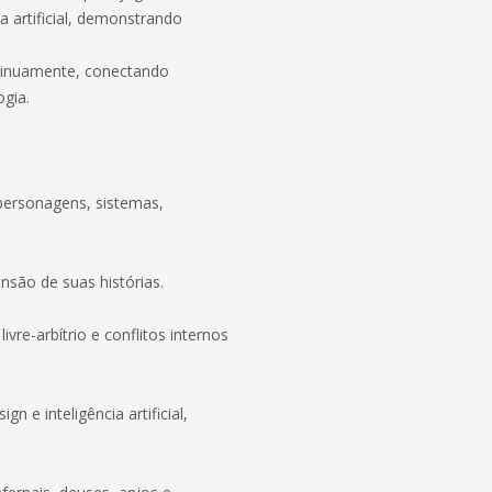
ia artificial, demonstrando
ontinuamente, conectando
gia.
personagens, sistemas,
são de suas histórias.
ivre-arbítrio e conflitos internos
gn e inteligência artificial,