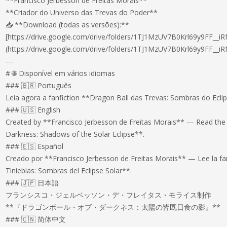
**Francisco Jerbesson de Freitas Morais**
**Criador do Universo das Trevas do Poder**
📥 **Download (todas as versões):**
[https://drive.google.com/drive/folders/1TJ1MzUV7B0Krl69y9FF__i
(https://drive.google.com/drive/folders/1TJ1MzUV7B0Krl69y9FF__i
---
# 🌐 Disponível em vários idiomas
### 🇧🇷 Português
Leia agora a fanfiction **Dragon Ball das Trevas: Sombras do Eclip
### 🇺🇸 English
Created by **Francisco Jerbesson de Freitas Morais** — Read the 
Darkness: Shadows of the Solar Eclipse**.
### 🇪🇸 Español
Creado por **Francisco Jerbesson de Freitas Morais** — Lee la fan
Tinieblas: Sombras del Eclipse Solar**.
### 🇯🇵 日本語
フランシスコ・ジェルベッソン・デ・フレイタス・モライス制作
**『ドラゴンボール・オブ・ダークネス：太陽の皆既日食の影』**
### 🇨🇳 简体中文