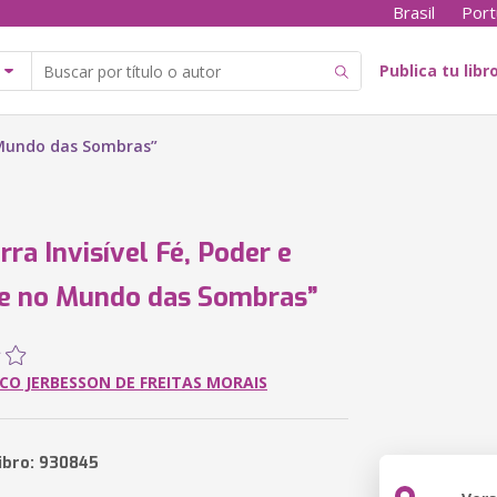
Brasil
Port
Publica tu libr
o Mundo das Sombras”
rra Invisível Fé, Poder e
le no Mundo das Sombras”
CO JERBESSON DE FREITAS MORAIS
libro: 930845