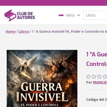
Menú
Home
/
Libros
/
1 “A Guerra Invisível Fé, Poder e Controle n
1 “A Gue
Contro
Por
FRANCIS
Código del 