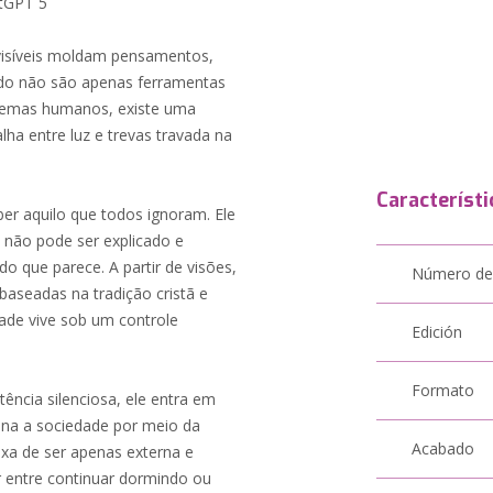
atGPT 5
isíveis moldam pensamentos,
edo não são apenas ferramentas
istemas humanos, existe uma
lha entre luz e trevas travada na
Característi
r aquilo que todos ignoram. Ele
 não pode ser explicado e
o que parece. A partir de visões,
Número de
aseadas na tradição cristã e
ade vive sob um controle
Edición
Formato
ência silenciosa, ele entra em
na a sociedade por meio da
Acabado
xa de ser apenas externa e
r entre continuar dormindo ou