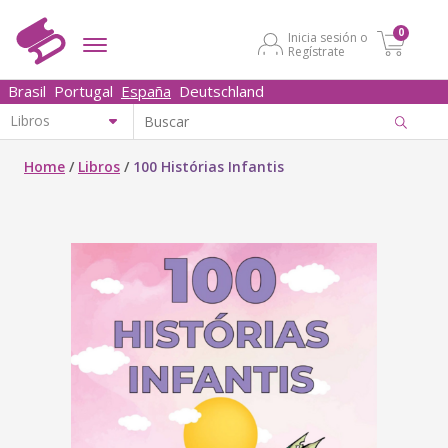
0
Inicia sesión o
Regístrate
Brasil
Portugal
España
Deutschland
Home
/
Libros
/
100 Histórias Infantis