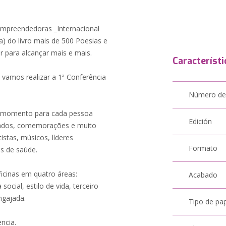
 Empreendedoras _Internacional
 do livro mais de 500 Poesias e
ar para alcançar mais e mais.
Característi
vamos realizar a 1ª Conferência
Número de
a o momento para cada pessoa
Edición
alados, comemorações e muito
istas, músicos, líderes
Formato
is de saúde.
icinas em quatro áreas:
Acabado
cial, estilo de vida, terceiro
engajada.
Tipo de pa
ncia.