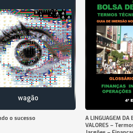
ndo o sucesso
A LINGUAGEM DA 
VALORES – Termos
Jargões – Finança