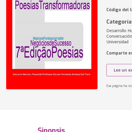
Código del l
Categoría
Desarrollo H
Conversación,
Universidad
Comparte es
Lee un e
Esa página ha si
Sinopsis