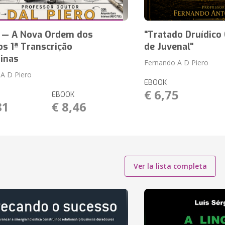
— A Nova Ordem dos
"Tratado Druídic
s 1ª Transcrição
de Juvenal"
inas
Fernando A D Piero
A D Piero
EBOOK
€ 6,75
EBOOK
81
€ 8,46
Ver la lista completa