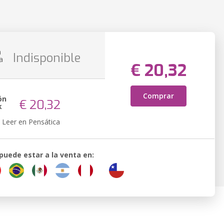
n
Indisponible
a
€ 20,32
Comprar
ón
€ 20,32
k
Leer en Pensática
 puede estar a la venta en: