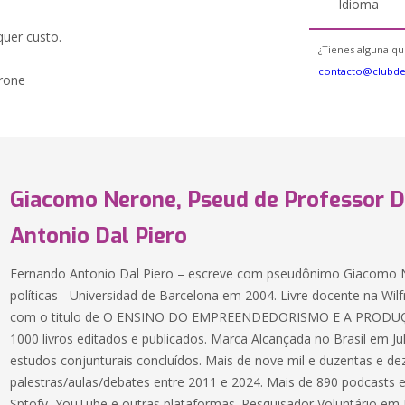
Idioma
quer custo.
¿Tienes alguna qu
contacto@clubd
erone
Giacomo Nerone, Pseud de Professor 
Antonio Dal Piero
Fernando Antonio Dal Piero – escreve com pseudônimo Giacomo N
políticas - Universidad de Barcelona em 2004. Livre docente na Wilf
com o titulo de O ENSINO DO EMPREENDEDORISMO E A PRODU
1000 livros editados e publicados. Marca Alcançada no Brasil em J
estudos conjunturais concluídos. Mais de nove mil e duzentas e de
palestras/aulas/debates entre 2011 e 2024. Mais de 890 podcasts e
Sptofy, YouTube e outras plataformas. Pesquisador Voluntário em