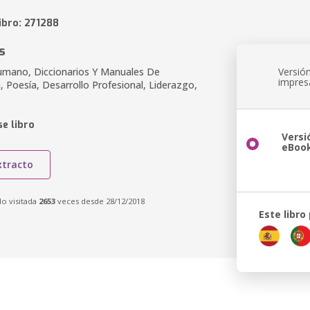
ibro: 271288
s
umano, Diccionarios Y Manuales De
Versió
impres
 Poesía, Desarrollo Profesional, Liderazgo,
e libro
Versi
eBoo
xtracto
do visitada
2653
veces desde 28/12/2018
Este libro