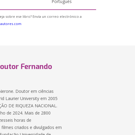
Portugués
eja sobre ese libro? Envía un correo electrónico a
eautores.com
Doutor Fernando
erone. Doutor em ciências
rid Laurier University em 2005
ÇÃO DE RIQUEZA NACIONAL.
ulho de 2024. Mais de 2800
zesseis horas de
 filmes criados e divulgados em
 Fundação Universidade de