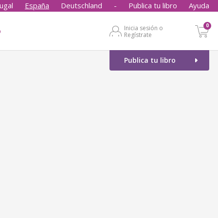
ugal
España
Deutschland
-
Publica tu libro
Ayuda
0
Inicia sesión o
o
Regístrate
Publica tu libro