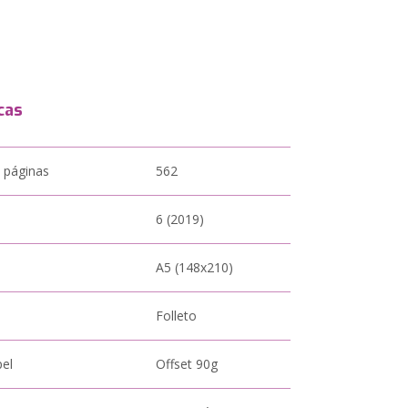
cas
 páginas
562
6 (2019)
A5 (148x210)
Folleto
pel
Offset 90g