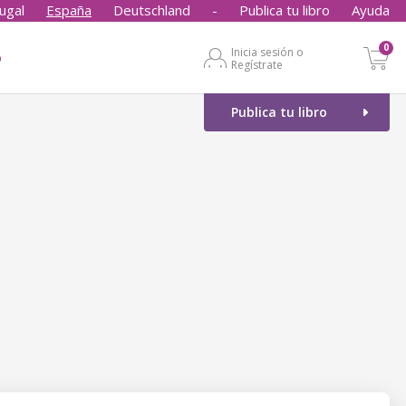
ugal
España
Deutschland
-
Publica tu libro
Ayuda
0
Inicia sesión o
o
Regístrate
Publica tu libro