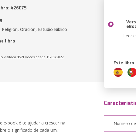
libro: 426075
s
Vers
eBo
a, Religión, Oración, Estudio Bíblico
Leer e
e libro
do visitada
3571
veces desde 15/02/2022
Este libro
Característi
te e-book é te ajudar a crescer na
Número de
sobre o significado de cada um.