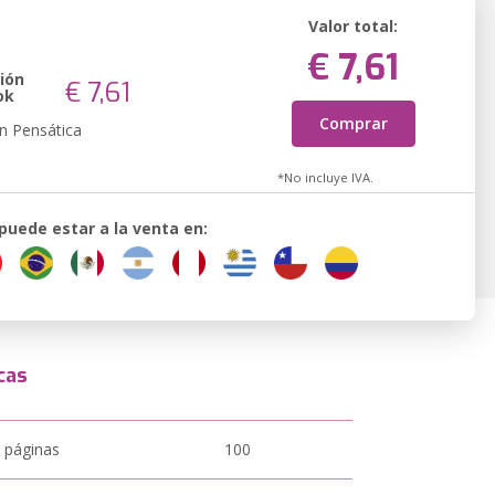
Valor total:
€ 7,61
ión
€ 7,61
ok
Comprar
n Pensática
*No incluye IVA.
 puede estar a la venta en:
cas
 páginas
100