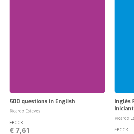
500 questions in English
Inglês 
Inician
Ricardo Esteves
Ricardo E
EBOOK
€ 7,61
EBOOK