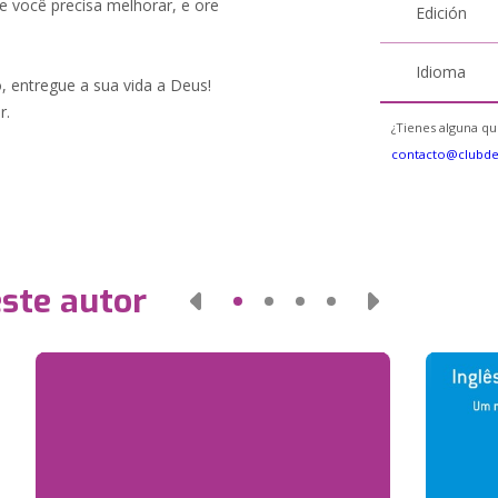
ue você precisa melhorar, e ore
Edición
Idioma
, entregue a sua vida a Deus!
r.
¿Tienes alguna qu
contacto@clubd
este autor