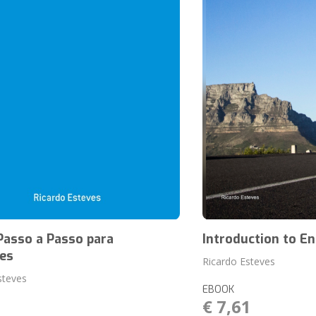
Passo a Passo para
Introduction to E
tes
Ricardo Esteves
steves
EBOOK
€ 7,61