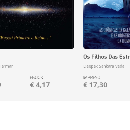
o
Os Filhos Das Estr
 Harman
Deepak Sankara Veda
EBOOK
IMPRESO
9
€ 4,17
€ 17,30