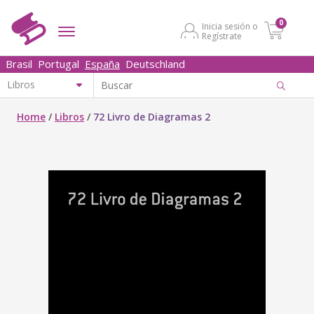
0
Inicia sesión o
Regístrate
Brasil
Portugal
España
Deutschland
Home
/
Libros
/
72 Livro de Diagramas 2