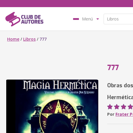
Menú
Home
/
Libros
/
777
777
Obras dos
Hermétic
Por
Frater 