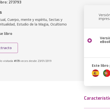
ibro: 273793
s
Versió
impres
itual, Cuerpo, mente y espíritu, Sectas y
iritualidad, Estudio de la Magia, Ocultismo
e libro
Versi
eBoo
xtracto
do visitada
4173
veces desde 23/01/2019
Este libro
Característi