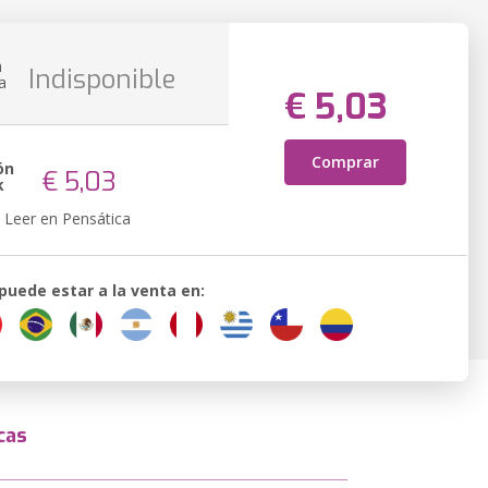
n
Indisponible
a
€ 5,03
Comprar
ón
€ 5,03
k
Leer en Pensática
 puede estar a la venta en:
cas