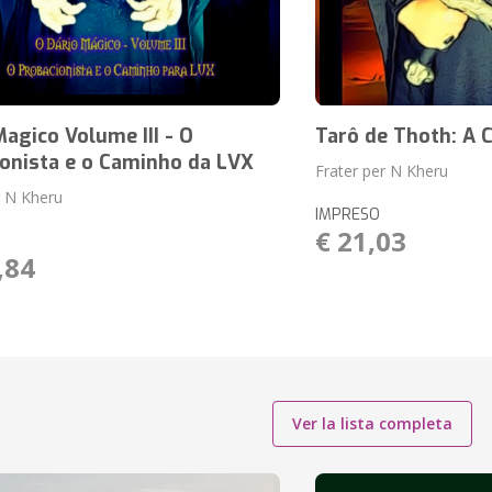
Magico Volume III - O
Tarô de Thoth: A 
onista e o Caminho da LVX
Frater per N Kheru
r N Kheru
IMPRESO
€ 21,03
,84
Ver la lista completa