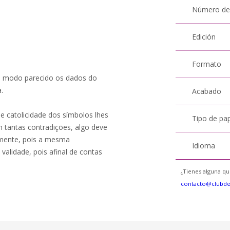
Número de
Edición
Formato
e modo parecido os dados do
.
Acabado
de catolicidade dos símbolos lhes
Tipo de pa
m tantas contradições, algo deve
almente, pois a mesma
Idioma
validade, pois afinal de contas
¿Tienes alguna qu
contacto@clubd