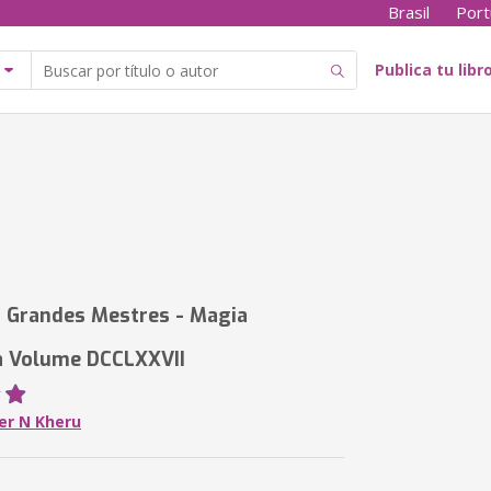
Brasil
Port
Publica tu libr
 Grandes Mestres - Magia
a Volume DCCLXXVII
Per N Kheru