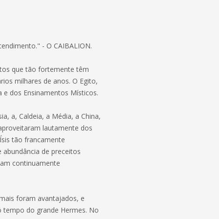
ntendimento." - O CAIBALION.
ltos que tão fortemente têm
ários milhares de anos. O Egito,
ta e dos Ensinamentos Místicos.
a, a, Caldeia, a Média, a China,
s aproveitaram lautamente dos
Ísis tão francamente
e abundância de preceitos
inham continuamente
 mais foram avantajados, e
 o tempo do grande Hermes. No