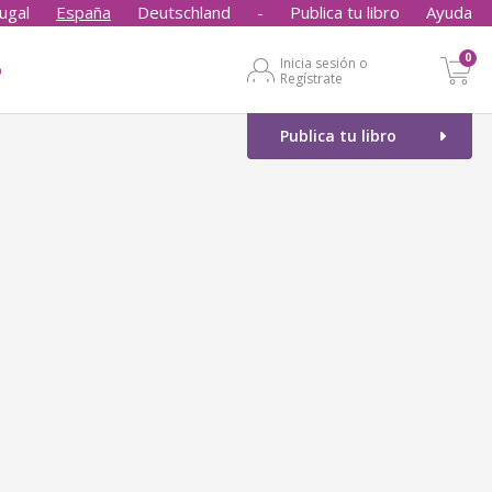
ugal
España
Deutschland
-
Publica tu libro
Ayuda
0
Inicia sesión o
o
Regístrate
Publica tu libro