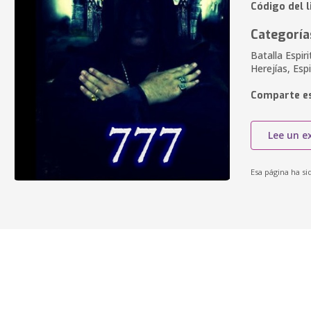
Código del l
Categoría
Batalla Espir
Herejías, Esp
Comparte es
Lee un e
Esa página ha si