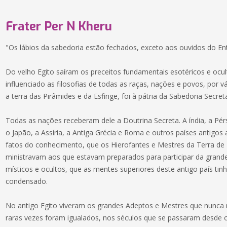
Frater Per N Kheru
"Os lábios da sabedoria estão fechados, exceto aos ouvidos do E
Do velho Egito saíram os preceitos fundamentais esotéricos e ocu
influenciado as filosofias de todas as raças, nações e povos, por v
a terra das Pirâmides e da Esfinge, foi à pátria da Sabedoria Secre
Todas as nações receberam dele a Doutrina Secreta. A índia, a Pérsi
o Japão, a Assíria, a Antiga Grécia e Roma e outros países antigo
fatos do conhecimento, que os Hierofantes e Mestres da Terra de 
ministravam aos que estavam preparados para participar da grand
místicos e ocultos, que as mentes superiores deste antigo país t
condensado.
No antigo Egito viveram os grandes Adeptos e Mestres que nunca
raras vezes foram igualados, nos séculos que se passaram desde