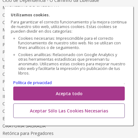
Ciclo de Dependência - O Caminho da Liberdade
MARKETING DE GUERRILHA
Os Negócios com Inteligência Artificial
Utilizamos cookies.
O QUE FIZ PARA EMAGRECER
Para garantizar el correcto funcionamiento y la mejora continua
de nuestro sitio web, utilizamos cookies. Estas cookies se
Meu Método Terapêutico
pueden dividir en dos categorías:
EMAGRECER é Chique!
Cookies necesarias: Imprescindible para el correcto
funcionamiento de nuestro sitio web. No se utilizan con
Programação Física e Mental
fines analíticos o de seguimiento.
PLANO de Emagrecimento
Cookies analíticas: Relacionado con Google Analytics y
Um estilo de Vida Saudável
otras herramientas estadísticas que preservan tu
anonimato. Utilizamos estas cookies para mejorar nuestro
EMAGRECER
sitio web y facilitarte la impresión y/o publicación de tus
libros.
Coragem, Ousadia e Conquista
Pássaros Encantados da AMAZÔNIA
Política de privacidad
.
Livro de Colorir
Acepta todo
INVENCÍVEL
Caminho da Estratégia de Miyamoto Musashi
Aceptar Sólo Las Cookies Necesarias
CIÊNCIA OCULTA
Esoterismo - Magia Sociedades Secretas
ORATÓRIA SAGRADA
Retórica para Pregadores