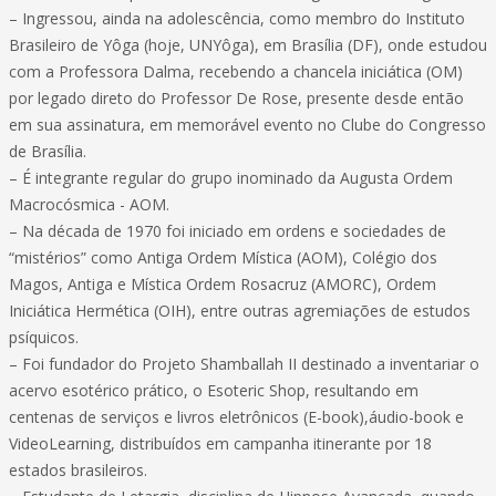
– Ingressou, ainda na adolescência, como membro do Instituto
Brasileiro de Yôga (hoje, UNYôga), em Brasília (DF), onde estudou
com a Professora Dalma, recebendo a chancela iniciática (OM)
por legado direto do Professor De Rose, presente desde então
em sua assinatura, em memorável evento no Clube do Congresso
de Brasília.
– É integrante regular do grupo inominado da Augusta Ordem
Macrocósmica - AOM.
– Na década de 1970 foi iniciado em ordens e sociedades de
“mistérios” como Antiga Ordem Mística (AOM), Colégio dos
Magos, Antiga e Mística Ordem Rosacruz (AMORC), Ordem
Iniciática Hermética (OIH), entre outras agremiações de estudos
psíquicos.
– Foi fundador do Projeto Shamballah II destinado a inventariar o
acervo esotérico prático, o Esoteric Shop, resultando em
centenas de serviços e livros eletrônicos (E-book),áudio-book e
VideoLearning, distribuídos em campanha itinerante por 18
estados brasileiros.