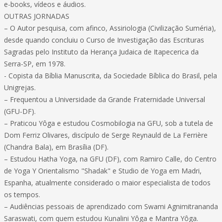
e-books, vídeos e áudios.
OUTRAS JORNADAS
– O Autor pesquisa, com afinco, Assiriologia (Civilização Suméria),
desde quando concluiu o Curso de Investigação das Escrituras
Sagradas pelo Instituto da Herança Judaica de Itapecerica da
Serra-SP, em 1978.
- Copista da Bíblia Manuscrita, da Sociedade Bíblica do Brasil, pela
Unigrejas.
– Frequentou a Universidade da Grande Fraternidade Universal
(GFU-DF).
– Praticou Yôga e estudou Cosmobilogia na GFU, sob a tutela de
Dom Ferriz Olivares, discípulo de Serge Reynauld de La Ferrière
(Chandra Bala), em Brasília (DF).
– Estudou Hatha Yoga, na GFU (DF), com Ramiro Calle, do Centro
de Yoga Y Orientalismo "Shadak" e Studio de Yoga em Madri,
Espanha, atualmente considerado o maior especialista de todos
os tempos.
– Audiências pessoais de aprendizado com Swami Agnimitrananda
Saraswati, com quem estudou Kunalini Yôga e Mantra Yôga.