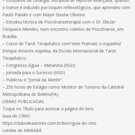
– Estudante de Letargia, disciplina de Hipnose Avançada, quando
o transe é induzido por toques reflexológicos, que aprendeu com
Paulo Paixão e com Major Giselar Oliveira.
– Estudou técnica de Psicotranseterapia com o Dr. Eliezer
Cerqueira Mendes, num encontro coletivo de Psicotranse, em
Brasília.
– Curso de Tarot Terapêutico com Veet Pramad, o espanhol
Enrique Amorós Azpeitia, da Escola Internacional de Tarot
Terapêutico.
– Congresso Águia – Metanóia (IIGD)
– Jornada para o Sucesso (IIGD)
– Publicou o “Jornal da Mente”.
– 250 horas de Estágio como Monitor de Turismo da Catedral
Metropolitana de Belém(PA).
OBRAS PUBLICADAS
Toque no Título para acessar a página do livro.
Guia do CÍRIO
https://clubedeautores.com.br/livro/guia-do-cirio
Lendas de MARABÁ