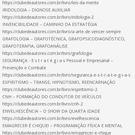
https://clubedeautores.com.br/livro/leis-da-mente
IRIDOLOGIA – DIGNOSE AUXILIAR
https://clubedeautores.com.br/livro/iridologia-2
INVENCIBILIDADE – CAMINHO DA ESTRATÉGIA
https://clubedeautores.com.br/livro/a-arte-de-vencer-sempre
GRAFOLOGIA – GRAFOTÉCNICA, GRAFOPSICODIAGNÓSTICO,
GRAFOTERAPIA, GRAFOANÁLISE
https://clubedeautores.com.br/livro/grafologia
SEGURANÇA - E s t r a t é g i a s Pessoal e Empresarial –
Prevenção e Combate
https://clubedeautores.com.br/livro/seguranca-e-s-t-r-a-t-e-g-i-a-s
ESPIRITISMO – TRANSE, HIPNOTISMO, REENCARNAÇÃO
https://clubedeautores.com.br/livro/espiritismo-2
CNH – FORMAÇÃO DO CONDUTOR DE VEÍCULOS
https://clubedeautores.com.br/livro/cnh-2
ENVELHESCÊNCIA – O SHOW DA QUARTA IDADE
https://clubedeautores.com.br/livro/evelhescencia
EMAGRECER É CHIQUE! – PROGRAMAÇÃO FÍSICA E MENTAL
https://clubedeautores.com.br/livro/emagrecer-e-chique