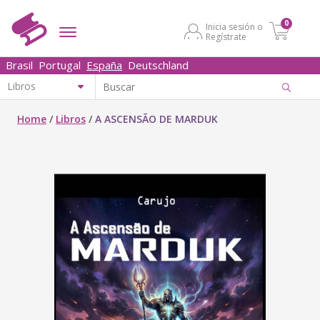
0
Inicia sesión o
Regístrate
Brasil
Portugal
España
Deutschland
Home
/
Libros
/
A ASCENSÃO DE MARDUK