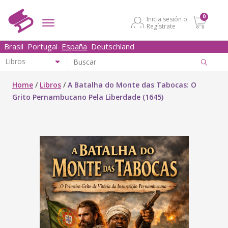
0
Inicia sesión o
Regístrate
Brasil
Portugal
España
Deutschland
Home
/
Libros
/
A Batalha do Monte das Tabocas: O
Grito Pernambucano Pela Liberdade (1645)