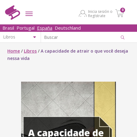
0
Inicia sesión o
Regístrate
Brasil
Portugal
España
Deutschland
Home
/
Libros
/
A capacidade de atrair o que você deseja
nessa vida