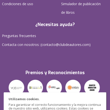
Condiciones de uso
Simulador de publicación
de libros
¿Necesitas ayuda?
Preguntas frecuentes
Contacta con nosotros: (
contacto@clubdeautores.com
)
Premios y Reconocimientos
Utilizamos cookies.
Para garantizar el correcto funcionamiento y la mejora continua
Seguridad
de nuestro sitio web, utilizamos cookies. Estas cookies se