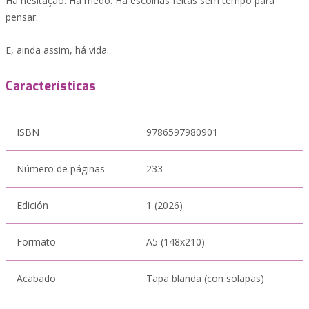
Há hesitação. Há medo. Há escolhas feitas sem tempo para
pensar.
E, ainda assim, há vida.
Características
ISBN
9786597980901
Número de páginas
233
Edición
1 (2026)
Formato
A5 (148x210)
Acabado
Tapa blanda (con solapas)