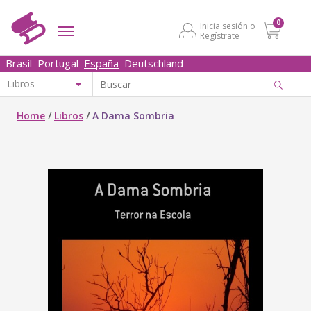
0
Inicia sesión o
Regístrate
Brasil
Portugal
España
Deutschland
Home
/
Libros
/
A Dama Sombria