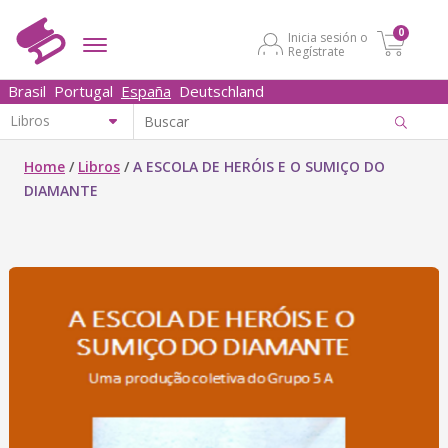
0
Inicia sesión o
Regístrate
Brasil
Portugal
España
Deutschland
Home
/
Libros
/
A ESCOLA DE HERÓIS E O SUMIÇO DO
DIAMANTE