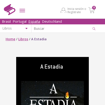
0
Inicia sesión o
Regístrate
Brasil
Portugal
España
Deutschland
Home
/
Libros
/
A Estadia