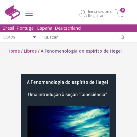
0
Inicia sesión o
Regístrate
Brasil
Portugal
España
Deutschland
Home
/
Libros
/
A Fenomenologia do espírito de Hegel