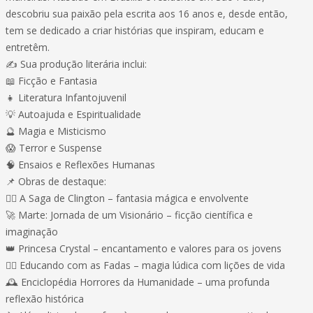
descobriu sua paixão pela escrita aos 16 anos e, desde então,
tem se dedicado a criar histórias que inspiram, educam e
entretêm.
✍️ Sua produção literária inclui:
📖 Ficção e Fantasia
👧 Literatura Infantojuvenil
💡 Autoajuda e Espiritualidade
🔮 Magia e Misticismo
😱 Terror e Suspense
🧠 Ensaios e Reflexões Humanas
📌 Obras de destaque:
🧙‍♂️ A Saga de Clington – fantasia mágica e envolvente
🚀 Marte: Jornada de um Visionário – ficção científica e
imaginação
👑 Princesa Crystal – encantamento e valores para os jovens
🧚‍♀️ Educando com as Fadas – magia lúdica com lições de vida
🕰️ Enciclopédia Horrores da Humanidade – uma profunda
reflexão histórica