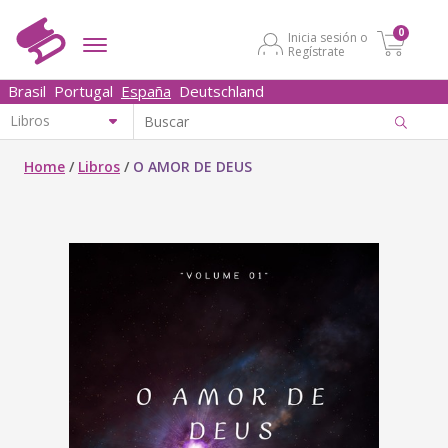
0
Inicia sesión o
Regístrate
Brasil
Portugal
España
Deutschland
Home
/
Libros
/
O AMOR DE DEUS