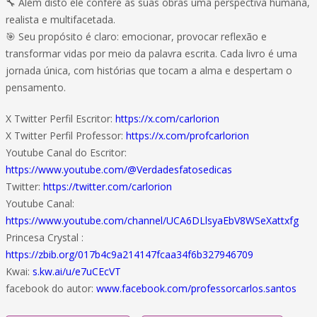
🔧 Além disto ele confere às suas obras uma perspectiva humana,
realista e multifacetada.
🎯 Seu propósito é claro: emocionar, provocar reflexão e
transformar vidas por meio da palavra escrita. Cada livro é uma
jornada única, com histórias que tocam a alma e despertam o
pensamento.
X Twitter Perfil Escritor:
https://x.com/carlorion
X Twitter Perfil Professor:
https://x.com/profcarlorion
Youtube Canal do Escritor:
https://www.youtube.com/@Verdadesfatosedicas
Twitter:
https://twitter.com/carlorion
Youtube Canal:
https://www.youtube.com/channel/UCA6DLlsyaEbV8WSeXattxfg
Princesa Crystal :
https://zbib.org/017b4c9a214147fcaa34f6b327946709
Kwai:
s.kw.ai/u/e7uCEcVT
facebook do autor:
www.facebook.com/professorcarlos.santos