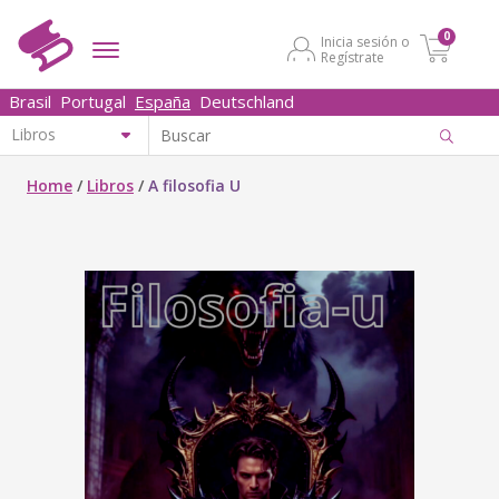
0
Inicia sesión o
Regístrate
Brasil
Portugal
España
Deutschland
Home
/
Libros
/
A filosofia U