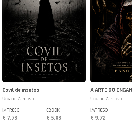
Covil de insetos
A ARTE DO ENGA
Urbano Cardoso
Urbano Cardoso
IMPRESO
EBOOK
IMPRESO
€ 7,73
€ 5,03
€ 9,72