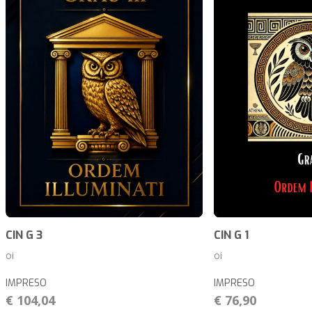
CIN G 3
CIN G 1
oi
oi
IMPRESO
IMPRESO
€ 104,04
€ 76,90