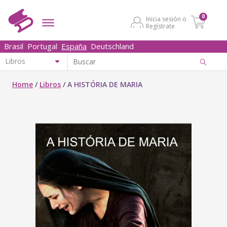
0
Inicia sesión o
Regístrate
Brasil
Portugal
España
Deutschland
Home
/
Libros
/
A HISTÓRIA DE MARIA