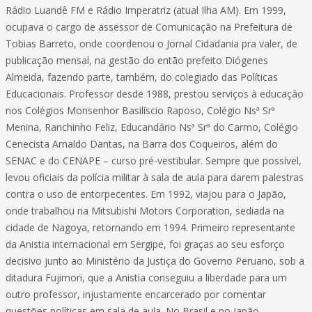
Rádio Luandê FM e Rádio Imperatriz (atual Ilha AM). Em 1999,
ocupava o cargo de assessor de Comunicação na Prefeitura de
Tobias Barreto, onde coordenou o Jornal Cidadania pra valer, de
publicação mensal, na gestão do então prefeito Diógenes
Almeida, fazendo parte, também, do colegiado das Políticas
Educacionais. Professor desde 1988, prestou serviços à educação
nos Colégios Monsenhor Basilíscio Raposo, Colégio Nsª Srª
Menina, Ranchinho Feliz, Educandário Nsª Srª do Carmo, Colégio
Cenecista Arnaldo Dantas, na Barra dos Coqueiros, além do
SENAC e do CENAPE – curso pré-vestibular. Sempre que possível,
levou oficiais da polícia militar à sala de aula para darem palestras
contra o uso de entorpecentes. Em 1992, viajou para o Japão,
onde trabalhou na Mitsubishi Motors Corporation, sediada na
cidade de Nagoya, retornando em 1994. Primeiro representante
da Anistia internacional em Sergipe, foi graças ao seu esforço
decisivo junto ao Ministério da Justiça do Governo Peruano, sob a
ditadura Fujimori, que a Anistia conseguiu a liberdade para um
outro professor, injustamente encarcerado por comentar
questões políticas em sala de aula. No Brasil e no Japão