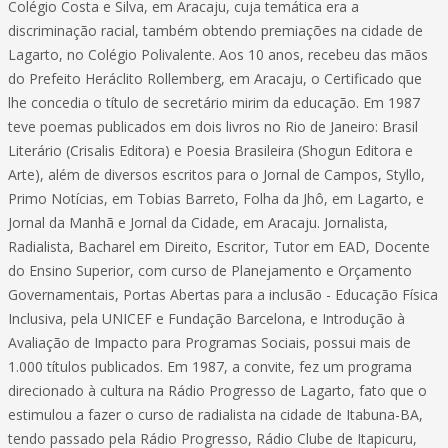
Colégio Costa e Silva, em Aracaju, cuja temática era a
discriminação racial, também obtendo premiações na cidade de
Lagarto, no Colégio Polivalente. Aos 10 anos, recebeu das mãos
do Prefeito Heráclito Rollemberg, em Aracaju, o Certificado que
lhe concedia o título de secretário mirim da educação. Em 1987
teve poemas publicados em dois livros no Rio de Janeiro: Brasil
Literário (Crisalis Editora) e Poesia Brasileira (Shogun Editora e
Arte), além de diversos escritos para o Jornal de Campos, Styllo,
Primo Notícias, em Tobias Barreto, Folha da Jhô, em Lagarto, e
Jornal da Manhã e Jornal da Cidade, em Aracaju. Jornalista,
Radialista, Bacharel em Direito, Escritor, Tutor em EAD, Docente
do Ensino Superior, com curso de Planejamento e Orçamento
Governamentais, Portas Abertas para a inclusão - Educação Física
Inclusiva, pela UNICEF e Fundação Barcelona, e Introdução à
Avaliação de Impacto para Programas Sociais, possui mais de
1.000 títulos publicados. Em 1987, a convite, fez um programa
direcionado à cultura na Rádio Progresso de Lagarto, fato que o
estimulou a fazer o curso de radialista na cidade de Itabuna-BA,
tendo passado pela Rádio Progresso, Rádio Clube de Itapicuru,