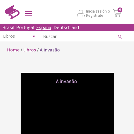
0
Inicia sesión o
Regístrate
Brasil
Portugal
España
Deutschland
Home
/
Libros
/
A invasão