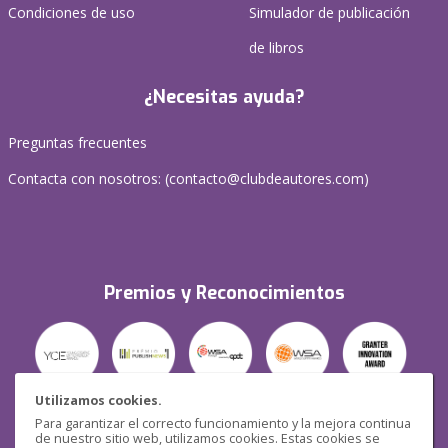
Condiciones de uso
Simulador de publicación
de libros
¿Necesitas ayuda?
Preguntas frecuentes
Contacta con nosotros: (
contacto@clubdeautores.com
)
Premios y Reconocimientos
Utilizamos cookies.
Para garantizar el correcto funcionamiento y la mejora continua
Seguridad
de nuestro sitio web, utilizamos cookies. Estas cookies se