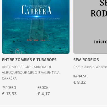
ENTRE ZOMBIES E TUBARÕES
SEM RODEIOS
ANTÔNIO SÉRGIO CARRÉRA DE
Roque Aloisio Wesche
ALBUQUERQUE MELO E VALENTINA
IMPRESO
CARRÉRA
€ 8,32
IMPRESO
EBOOK
€ 13,33
€ 4,17