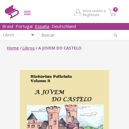
0
Inicia sesión o
Regístrate
Brasil
Portugal
España
Deutschland
Home
/
Libros
/
A JOVEM DO CASTELO