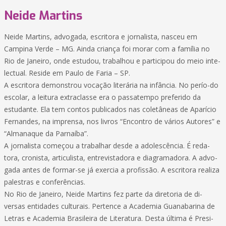
Neide Martins
Neide Martins, advogada, escritora e jornalista, nasceu em
Campina Verde – MG. Ainda criança foi morar com a família no
Rio de Janeiro, onde estudou, trabalhou e participou do meio inte-
lectual. Reside em Paulo de Faria – SP.
A escritora demonstrou vocação literária na infância. No perío-do
escolar, a leitura extraclasse era o passatempo preferido da
estudante. Ela tem contos publicados nas coletâneas de Aparício
Fernandes, na imprensa, nos livros “Encontro de vários Autores” e
“Almanaque da Parnaíba”.
A jornalista começou a trabalhar desde a adolescência. É reda-
tora, cronista, articulista, entrevistadora e diagramadora. A advo-
gada antes de formar-se já exercia a profissão. A escritora realiza
palestras e conferências.
No Rio de Janeiro, Neide Martins fez parte da diretoria de di-
versas entidades culturais. Pertence a Academia Guanabarina de
Letras e Academia Brasileira de Literatura. Desta última é Presi-