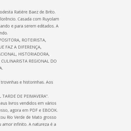
odesta Ratiére Baez de Brito.
 Florêncio. Casada com Ruyolam
itando e para serem editados. A
undo.
OSITORA, ROTEIRISTA,
E FAZ A DIFERENÇA,
ACIONAL, HISTORIADORA,
, CULINARISTA REGIONAL DO
A.
trovinhas e historinhas. Aos
EL TARDE DE PEIMAVERA”.
eus livros vendidos em vários
presso, agora em PDF e EBOOK.
tou Rio Verde de Mato grosso
amor infinito. A natureza é a