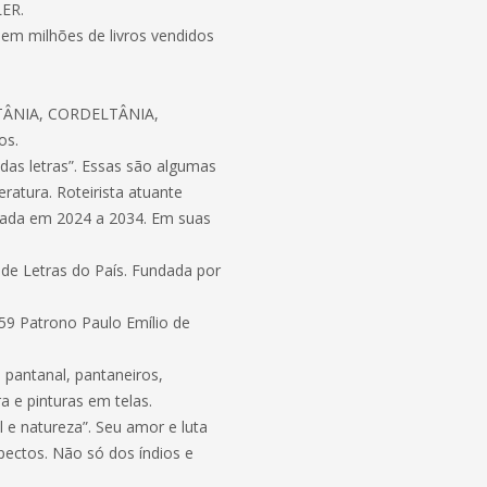
LER.
Tem milhões de livros vendidos
TÂNIA, CORDELTÂNIA,
os.
z das letras”. Essas são algumas
eratura. Roteirista atuante
atada em 2024 a 2034. Em suas
de Letras do País. Fundada por
9 Patrono Paulo Emílio de
 pantanal, pantaneiros,
ura e pinturas em telas.
 e natureza”. Seu amor e luta
pectos. Não só dos índios e