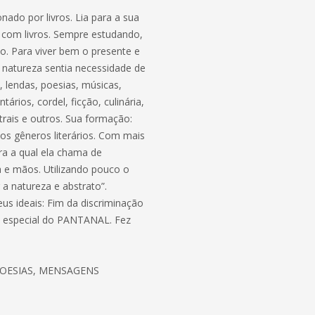
onado por livros. Lia para a sua
 com livros. Sempre estudando,
do. Para viver bem o presente e
a natureza sentia necessidade de
as, lendas, poesias, músicas,
rios, cordel, ficção, culinária,
trais e outros. Sua formação:
ios gêneros literários. Com mais
ura a qual ela chama de
da e mãos. Utilizando pouco o
a natureza e abstrato”.
us ideais: Fim da discriminação
Em especial do PANTANAL. Fez
OESIAS, MENSAGENS