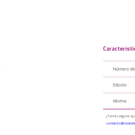
Característi
r
Número de
Edición
Idioma
¿Tienes alguna qu
contacto@clubd