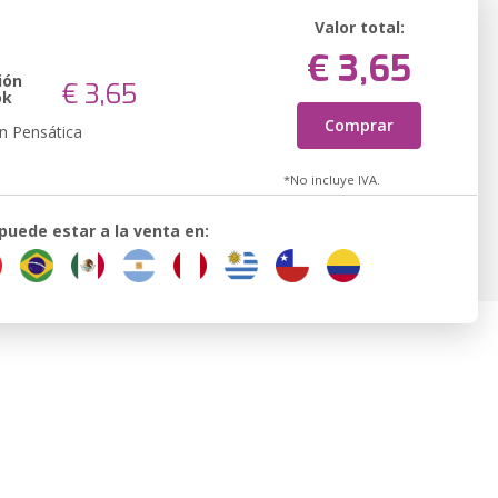
Valor total:
€ 3,65
ión
€ 3,65
ok
Comprar
n Pensática
*No incluye IVA.
 puede estar a la venta en: