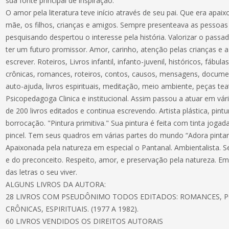
sua fonte principal de inspiração.
O amor pela literatura teve início através de seu pai. Que era apaix
mãe, os filhos, crianças e amigos. Sempre presenteava as pessoas
pesquisando despertou o interesse pela história. Valorizar o passa
ter um futuro promissor. Amor, carinho, atenção pelas crianças e 
escrever. Roteiros, Livros infantil, infanto-juvenil, históricos, fábul
crônicas, romances, roteiros, contos, causos, mensagens, documentá
auto-ajuda, livros espirituais, meditação, meio ambiente, peças tea
Psicopedagoga Clinica e institucional. Assim passou a atuar em vár
de 200 livros editados e continua escrevendo. Artista plástica, pint
borrocação. "Pintura primitiva." Sua pintura é feita com tinta joga
pincel. Tem seus quadros em várias partes do mundo “Adora pintar 
Apaixonada pela natureza em especial o Pantanal. Ambientalista. Se
e do preconceito. Respeito, amor, e preservação pela natureza. 
das letras o seu viver.
ALGUNS LIVROS DA AUTORA:
28 LIVROS COM PSEUDÔNIMO TODOS EDITADOS: ROMANCES, P
CRÔNICAS, ESPIRITUAIS. (1977 A 1982).
60 LIVROS VENDIDOS OS DIREITOS AUTORAIS