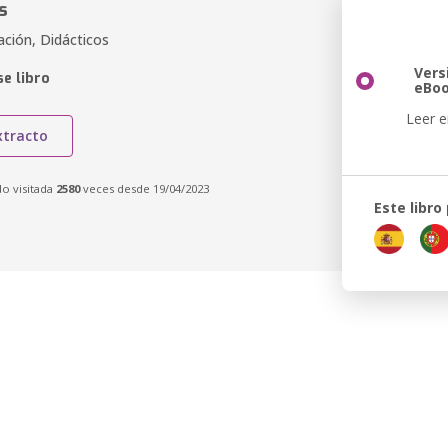
s
cación, Didácticos
Vers
e libro
eBo
Leer e
xtracto
do visitada
2580
veces desde 19/04/2023
Este libro