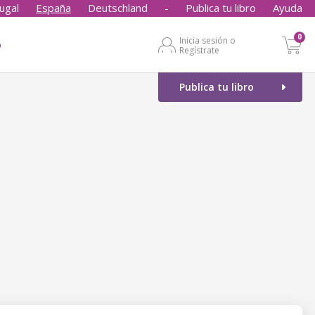
ugal
España
Deutschland
-
Publica tu libro
Ayuda
0
Inicia sesión o
o
Regístrate
Publica tu libro