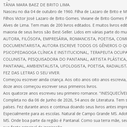
TÂNIA MARA BAEZ DE BRITO LIMA.
Nasceu no dia 04 de outubro de 1960. Filha de Lazaro de Brito e M
Filhos Victor José Lazaro de Brito Gomes. Viviane de Brito Gomes
Alves de Lima. Tem mais de 200 livros editados. E muitos livros ed
maioria de seus livros são Best-Seller. Lidos em várias parte do m
AUTORA, FILÓSOFA, EMPRESÁRIA, ROMANCISTA, POETISA, COMP
DOCUMENTARISTA, AUTORA ESCREVE TODOS OS GÊNEROS O QU
PSICOPEDAGOGA CLÍNICA E INSTITUCIONAL, TERAPEUTA OCUP
COLUNISTA, PESQUISADORA DO PANTANAL, ARTISTA PLÁSTICA
PANTANAL, AMBIENTALISTA, UFOLOGISTA, POETISA, RADIALIST
FEZ DAS LETRAS O SEU VIVER.
Começou escrever ainda criança. Aos oito anos oito anos escrevia, 
doze anos começou escrever seus primeiros livros.
Aos quatorze anos escreveu seu primeiro romance. “INESQUECÌV
Completa no dia 06 de Junho de 2026, 54 anos de Literatura. Tem s
países. Fez durante anos e continua doando seus livros antes im
Especialmente para as escolas. Natural de Campo Grande MS. Ado
MS. Onde boa parte da região é Pantanal. Como sua terra mãe, seu 