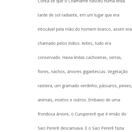
Conta-se que o Chamamé nasceu numa linda
tarde de sol radiante, em um lugar que era
intocável pela mão do homem branco, assim era
chamado pelos índios. Antes, tudo era
conservado. Havia lindas cachoeiras, serras,
flores, riachos, árvores gigantescas. Vegetação
rasteira, um gramado verdinho, pássaros, peixes
animais, insetos e outros. Embaixo de uma
frondosa árvore, o Curupererê que é irmão do
Saci Pererê descansava. E o Saci Pererê fazia