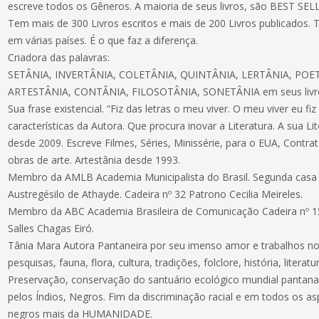
escreve todos os Gêneros. A maioria de seus livros, são BEST SEL
Tem mais de 300 Livros escritos e mais de 200 Livros publicados. 
em várias países. É o que faz a diferença.
Criadora das palavras:
SETÂNIA, INVERTÂNIA, COLETÂNIA, QUINTÂNIA, LERTÂNIA, POE
ARTESTÂNIA, CONTÂNIA, FILOSOTÂNIA, SONETÂNIA em seus livr
Sua frase existencial. “Fiz das letras o meu viver. O meu viver eu fi
características da Autora. Que procura inovar a Literatura. A sua Lit
desde 2009. Escreve Filmes, Séries, Minissérie, para o EUA, Contr
obras de arte. Artestânia desde 1993.
Membro da AMLB Academia Municipalista do Brasil. Segunda casa 
Austregésilo de Athayde. Cadeira nº 32 Patrono Cecilia Meireles.
Membro da ABC Academia Brasileira de Comunicação Cadeira nº 15
Salles Chagas Eiró.
Tânia Mara Autora Pantaneira por seu imenso amor e trabalhos no
pesquisas, fauna, flora, cultura, tradições, folclore, história, literat
Preservação, conservação do santuário ecológico mundial pantanal
pelos Índios, Negros. Fim da discriminação racial e em todos os as
negros mais da HUMANIDADE.