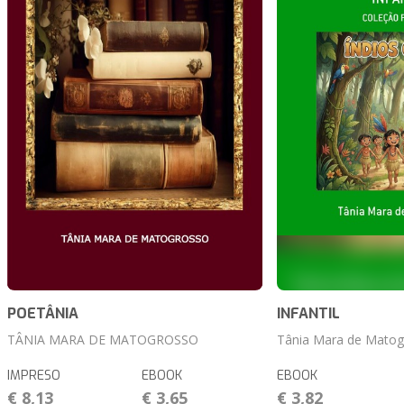
POETÂNIA
INFANTIL
TÂNIA MARA DE MATOGROSSO
Tânia Mara de Matog
IMPRESO
EBOOK
EBOOK
€ 8,13
€ 3,65
€ 3,82