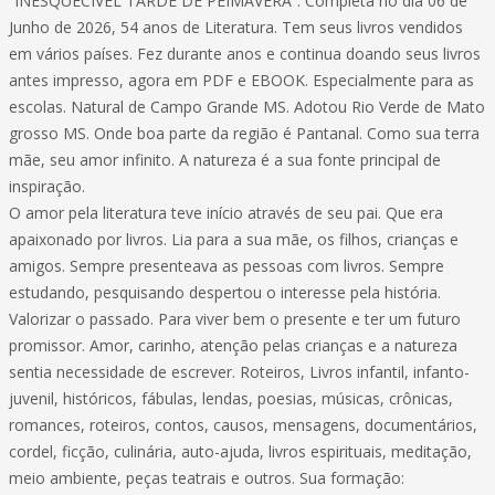
“INESQUECÌVEL TARDE DE PEIMAVERA”. Completa no dia 06 de
Junho de 2026, 54 anos de Literatura. Tem seus livros vendidos
em vários países. Fez durante anos e continua doando seus livros
antes impresso, agora em PDF e EBOOK. Especialmente para as
escolas. Natural de Campo Grande MS. Adotou Rio Verde de Mato
grosso MS. Onde boa parte da região é Pantanal. Como sua terra
mãe, seu amor infinito. A natureza é a sua fonte principal de
inspiração.
O amor pela literatura teve início através de seu pai. Que era
apaixonado por livros. Lia para a sua mãe, os filhos, crianças e
amigos. Sempre presenteava as pessoas com livros. Sempre
estudando, pesquisando despertou o interesse pela história.
Valorizar o passado. Para viver bem o presente e ter um futuro
promissor. Amor, carinho, atenção pelas crianças e a natureza
sentia necessidade de escrever. Roteiros, Livros infantil, infanto-
juvenil, históricos, fábulas, lendas, poesias, músicas, crônicas,
romances, roteiros, contos, causos, mensagens, documentários,
cordel, ficção, culinária, auto-ajuda, livros espirituais, meditação,
meio ambiente, peças teatrais e outros. Sua formação: