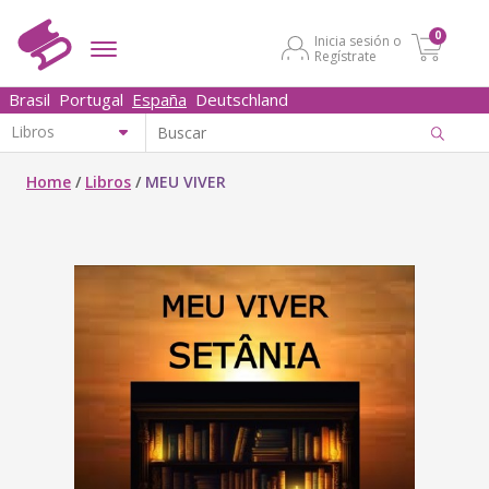
0
Inicia sesión o
Regístrate
Brasil
Portugal
España
Deutschland
Home
/
Libros
/
MEU VIVER