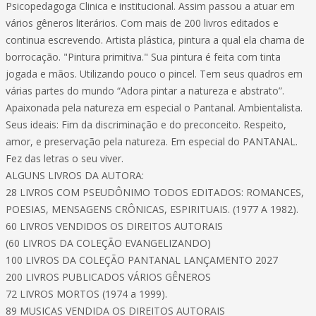
Psicopedagoga Clinica e institucional. Assim passou a atuar em
vários gêneros literários. Com mais de 200 livros editados e
continua escrevendo. Artista plástica, pintura a qual ela chama de
borrocação. "Pintura primitiva." Sua pintura é feita com tinta
jogada e mãos. Utilizando pouco o pincel. Tem seus quadros em
várias partes do mundo “Adora pintar a natureza e abstrato”.
Apaixonada pela natureza em especial o Pantanal. Ambientalista.
Seus ideais: Fim da discriminação e do preconceito. Respeito,
amor, e preservação pela natureza. Em especial do PANTANAL.
Fez das letras o seu viver.
ALGUNS LIVROS DA AUTORA:
28 LIVROS COM PSEUDÔNIMO TODOS EDITADOS: ROMANCES,
POESIAS, MENSAGENS CRÔNICAS, ESPIRITUAIS. (1977 A 1982).
60 LIVROS VENDIDOS OS DIREITOS AUTORAIS
(60 LIVROS DA COLEÇÃO EVANGELIZANDO)
100 LIVROS DA COLEÇÃO PANTANAL LANÇAMENTO 2027
200 LIVROS PUBLICADOS VÁRIOS GÊNEROS
72 LIVROS MORTOS (1974 a 1999).
89 MUSICAS VENDIDA OS DIREITOS AUTORAIS