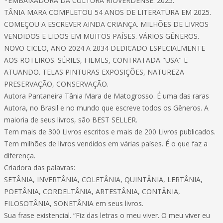
*EMBAIXADORA DA CULTURA RIOVERDENSE. 2025.
TÂNIA MARA COMPLETOU 54 ANOS DE LITERATURA EM 2025.
COMEÇOU A ESCREVER AINDA CRIANÇA. MILHÕES DE LIVROS
VENDIDOS E LIDOS EM MUITOS PAÍSES. VÁRIOS GÊNEROS.
NOVO CICLO, ANO 2024 A 2034 DEDICADO ESPECIALMENTE
AOS ROTEIROS. SÉRIES, FILMES, CONTRATADA "USA" E
ATUANDO. TELAS PINTURAS EXPOSIÇÕES, NATUREZA
PRESERVAÇÃO, CONSERVAÇÃO.
Autora Pantaneira Tânia Mara de Matogrosso. É uma das raras
Autora, no Brasil e no mundo que escreve todos os Gêneros. A
maioria de seus livros, são BEST SELLER.
Tem mais de 300 Livros escritos e mais de 200 Livros publicados.
Tem milhões de livros vendidos em várias países. É o que faz a
diferença.
Criadora das palavras:
SETÂNIA, INVERTÂNIA, COLETÂNIA, QUINTÂNIA, LERTÂNIA,
POETÂNIA, CORDELTÂNIA, ARTESTÂNIA, CONTÂNIA,
FILOSOTÂNIA, SONETÂNIA em seus livros.
Sua frase existencial. “Fiz das letras o meu viver. O meu viver eu