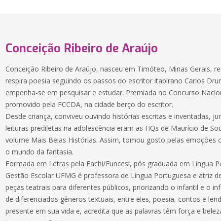
Conceição Ribeiro de Araújo
Conceição Ribeiro de Araújo, nasceu em Timóteo, Minas Gerais, res
respira poesia seguindo os passos do escritor itabirano Carlos D
empenha-se em pesquisar e estudar. Premiada no Concurso Nacio
promovido pela FCCDA, na cidade berço do escritor.
Desde criança, conviveu ouvindo histórias escritas e inventadas, ju
leituras prediletas na adolescência eram as HQs de Maurício de Sou
volume Mais Belas Histórias. Assim, tomou gosto pelas emoções c
o mundo da fantasia.
Formada em Letras pela Fachi/Funcesi, pós graduada em Língua P
Gestão Escolar UFMG é professora de Língua Portuguesa e atriz d
peças teatrais para diferentes públicos, priorizando o infantil e o in
de diferenciados gêneros textuais, entre eles, poesia, contos e len
presente em sua vida e, acredita que as palavras têm força e beleza