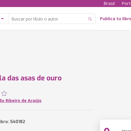
Brasil
Port
Publica tu libr
ula das asas de ouro
ão Ribeiro de Araújo
ibro: 540182