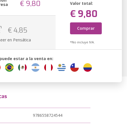
sión
€ 9,80
Valor total:
resa
€ 9,80
n
Comprar
€ 4,85
k
Leer en Pensática
*No incluye IVA.
 puede estar a la venta en:
cas
9786558724544