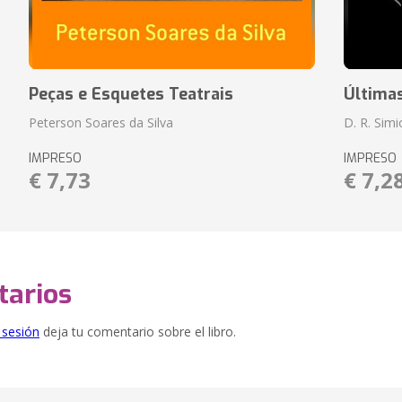
Peças e Esquetes Teatrais
Última
Peterson Soares da Silva
D. R. Sim
IMPRESO
IMPRESO
€ 7,73
€ 7,2
arios
e sesión
deja tu comentario sobre el libro.