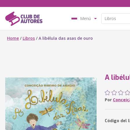
Menú
Home
/
Libros
/
A libélula das asas de ouro
A libél
Por
Conceiç
Código del l