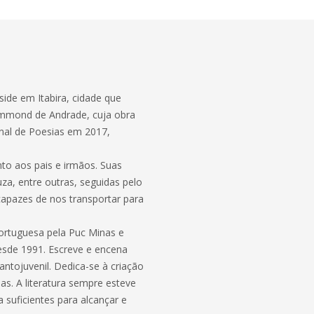
ide em Itabira, cidade que
rummond de Andrade, cuja obra
nal de Poesias em 2017,
nto aos pais e irmãos. Suas
za, entre outras, seguidas pelo
apazes de nos transportar para
ortuguesa pela Puc Minas e
esde 1991. Escreve e encena
fantojuvenil. Dedica-se à criação
das. A literatura sempre esteve
 suficientes para alcançar e