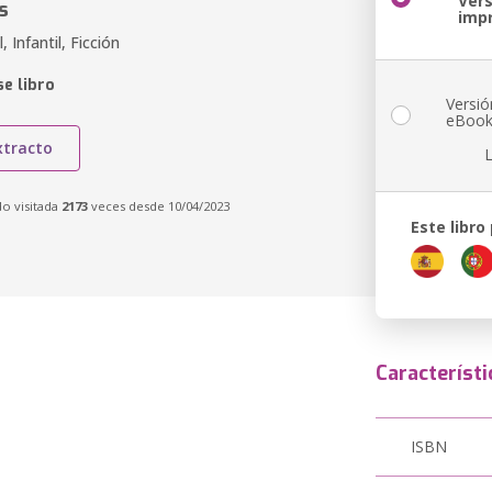
Ver
s
imp
, Infantil, Ficción
e libro
Versió
eBoo
xtracto
do visitada
2173
veces desde 10/04/2023
Este libro
Característi
ISBN