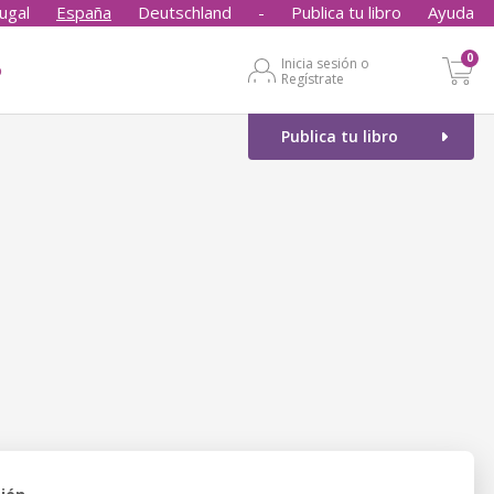
ugal
España
Deutschland
-
Publica tu libro
Ayuda
0
Inicia sesión o
o
Regístrate
Publica tu libro