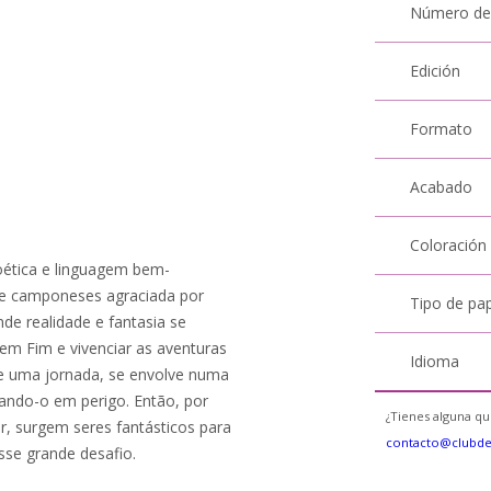
Número de
Edición
Formato
Acabado
Coloración
oética e linguagem bem-
 de camponeses agraciada por
Tipo de pa
nde realidade e fantasia se
Sem Fim e vivenciar as aventuras
Idioma
te uma jornada, se envolve numa
ando-o em perigo. Então, por
¿Tienes alguna qu
r, surgem seres fantásticos para
contacto@clubd
sse grande desafio.