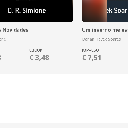
s Novidades
Um inverno me es
ione
Darlan Hayek Soares
EBOOK
IMPRESO
8
€ 3,48
€ 7,51