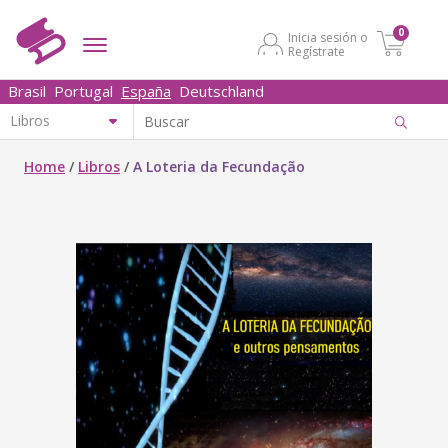
0
Inicia sesión o
Regístrate
Brasil
Portugal
España
Deutschland
Home
/
Libros
/
A Loteria da Fecundação