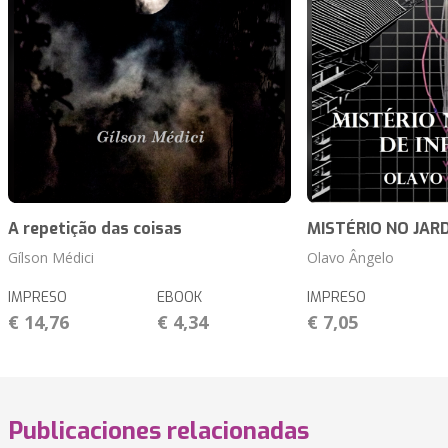
A repetição das coisas
MISTÉRIO NO JARD
Gílson Médici
Olavo Ângelo
IMPRESO
EBOOK
IMPRESO
€ 14,76
€ 4,34
€ 7,05
Publicaciones relacionadas