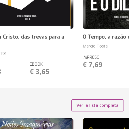
 Cristo, das trevas para a
O Tempo, a razão 
Marcio Tosta
osta
IMPRESO
€ 7,69
EBOOK
3
€ 3,65
Ver la lista completa