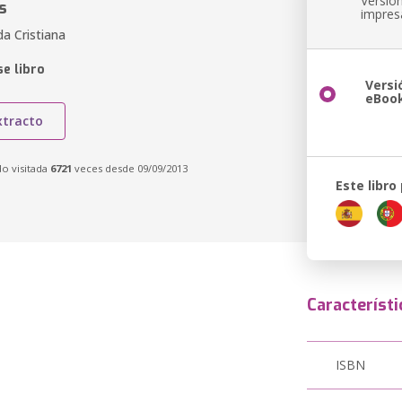
Versió
s
impres
a Cristiana
e libro
Versi
eBoo
xtracto
do visitada
6721
veces desde 09/09/2013
Este libro
Característi
ISBN