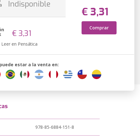
n
Indisponible
a
€ 3,31
Comprar
ón
€ 3,31
k
Leer en Pensática
 puede estar a la venta en:
cas
978-85-6884-151-8