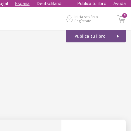
ugal
España
Deutschland
-
Publica tu libro
Ayuda
0
Inicia sesión o
o
Regístrate
Publica tu libro