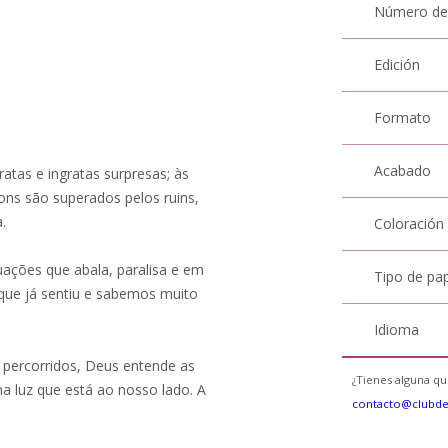
Número de
Edición
Formato
Acabado
atas e ingratas surpresas; às
ns são superados pelos ruins,
.
Coloración
ações que abala, paralisa e em
Tipo de pa
que já sentiu e sabemos muito
Idioma
 percorridos, Deus entende as
¿Tienes alguna qu
a luz que está ao nosso lado. A
contacto@clubd