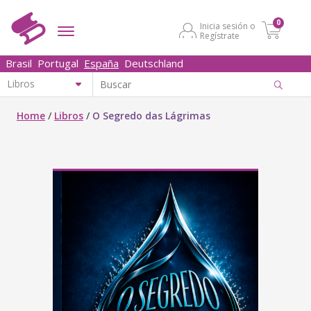
0
Inicia sesión o
Regístrate
Brasil
Portugal
España
Deutschland
Home
/
Libros
/
O Segredo das Lágrimas