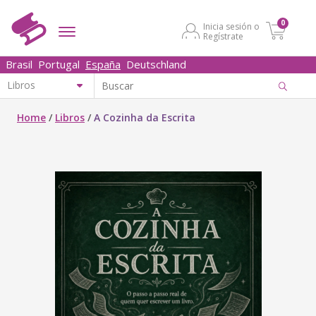
0
Inicia sesión o
Regístrate
Brasil
Portugal
España
Deutschland
Home
/
Libros
/
A Cozinha da Escrita