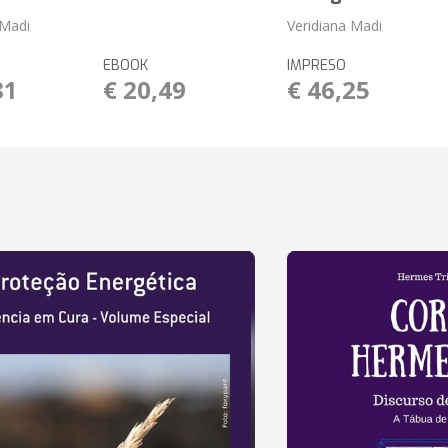
 Madi
Veridiana Madi
EBOOK
IMPRESO
81
€ 20,49
€ 46,25