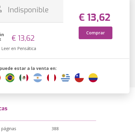
n
Indisponible
a
€ 13,62
Comprar
ón
€ 13,62
k
Leer en Pensática
 puede estar a la venta en:
cas
 páginas
388