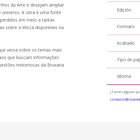
inhos da Arte e desejam ampliar
Edición
 universo. A obra é uma fonte
 perdidos em meio a tantas
Formato
as sobre a Wicca disponíveis na
Acabado
 que versa sobre os temas mais
o aos que buscam informações
Tipo de pa
estões misteriosas da Bruxaria
Idioma
¿Tienes alguna qu
contacto@clubd