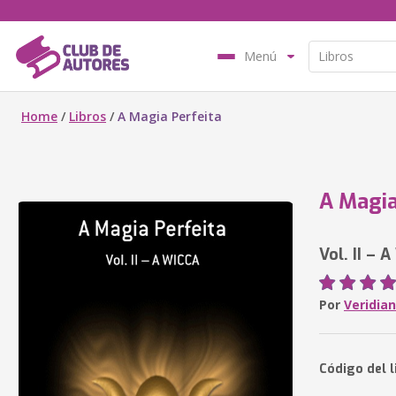
Menú
Home
/
Libros
/
A Magia Perfeita
A Magia
Vol. II – 
Por
Veridia
Código del l