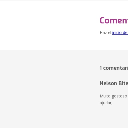
Coment
Haz el
inicio d
1 comentar
Nelson Bit
Muito gostoso 
ajudar,