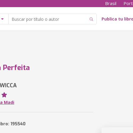
Brasil
Port
Publica tu libr
 Perfeita
A WICCA
na Madi
ibro: 195540