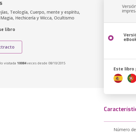
s
Versió
impres
jías, Teología, Cuerpo, mente y espíritu,
 Magia, Hechicería y Wicca, Ocultismo
e libro
Versi
eBoo
xtracto
do visitada
10084
veces desde 08/10/2015
Este libro
Característi
Número de