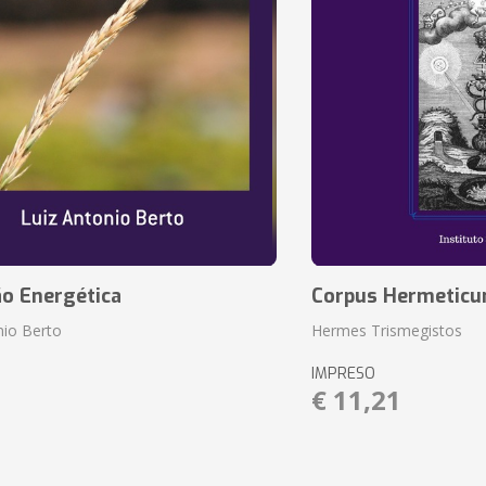
ão Energética
Corpus Hermetic
nio Berto
Hermes Trismegistos
IMPRESO
1
€ 11,21