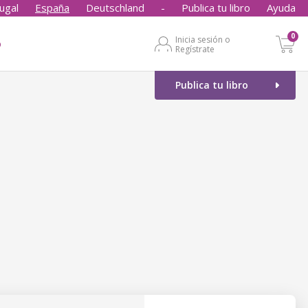
ugal
España
Deutschland
-
Publica tu libro
Ayuda
0
Inicia sesión o
o
Regístrate
Publica tu libro