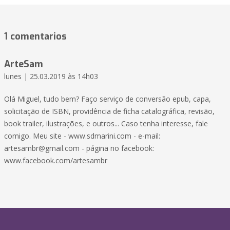
1 comentarios
ArteSam
lunes | 25.03.2019 às 14h03
Olá Miguel, tudo bem? Faço serviço de conversão epub, capa,
solicitação de ISBN, providência de ficha catalográfica, revisão,
book trailer, ilustrações, e outros... Caso tenha interesse, fale
comigo. Meu site - www.sdmarini.com - e-mail:
artesambr@gmail.com
- página no facebook:
www.facebook.com/artesambr