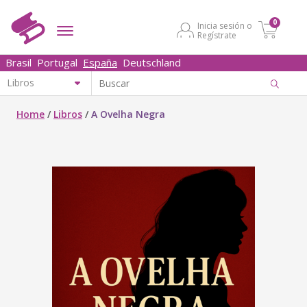
0
Inicia sesión o
Regístrate
Brasil
Portugal
España
Deutschland
Home
/
Libros
/
A Ovelha Negra