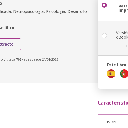
s
Vers
imp
licada, Neuropsicología, Psicología, Desarrollo
e libro
Versió
eBoo
xtracto
do visitada
702
veces desde 21/04/2026
Este libro
Característi
ISBN