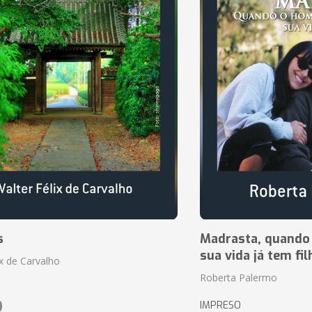
s
Madrasta, quando
sua vida já tem fi
ix de Carvalho
Roberta Palermo
0
IMPRESO