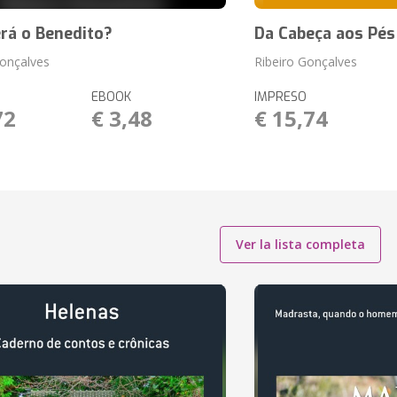
rá o Benedito?
Da Cabeça aos Pés
onçalves
Ribeiro Gonçalves
EBOOK
IMPRESO
72
€ 3,48
€ 15,74
Ver la lista completa