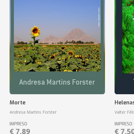
Morte
Helena
Andresa Martins Forster
Valter Fél
IMPRESO
IMPRESO
€ 7,89
€ 7,5