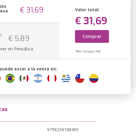
ión
€ 31,69
Valor total:
resa
€ 31,69
n
Comprar
€ 5,89
k
Leer en Pensática
*No incluye IVA.
 puede estar a la venta en:
cas
9798258188465