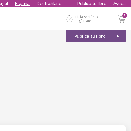
ugal
España
Deutschland
-
Publica tu libro
Ayuda
0
Inicia sesión o
o
Regístrate
Publica tu libro