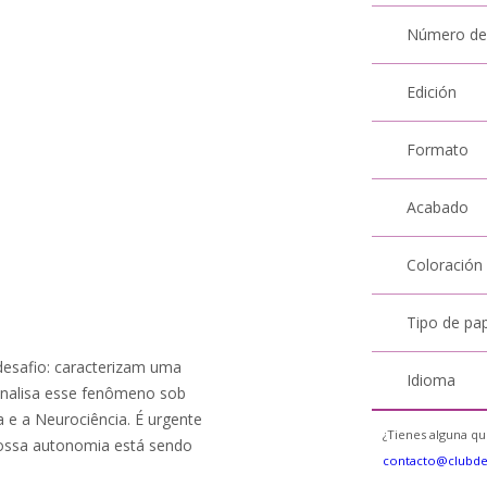
Número de
Edición
Formato
Acabado
Coloración
Tipo de pa
desafio: caracterizam uma
Idioma
analisa esse fenômeno sob
a e a Neurociência. É urgente
¿Tienes alguna qu
ossa autonomia está sendo
contacto@clubd