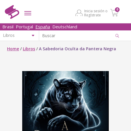
0
Inicia sesión o
Regístrate
Brasil
Portugal
España
Deutschland
Home
/
Libros
/
A Sabedoria Oculta da Pantera Negra