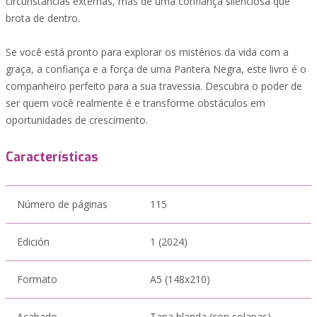
circunstâncias externas, mas de uma confiança silenciosa que
brota de dentro.
Se você está pronto para explorar os mistérios da vida com a
graça, a confiança e a força de uma Pantera Negra, este livro é o
companheiro perfeito para a sua travessia. Descubra o poder de
ser quem você realmente é e transforme obstáculos em
oportunidades de crescimento.
Características
Número de páginas
115
Edición
1 (2024)
Formato
A5 (148x210)
Acabado
Tapa blanda (con solapas)