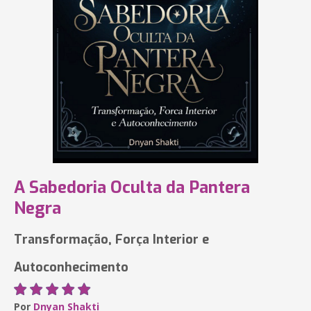
A Sabedoria Oculta da Pantera
Negra
Transformação, Força Interior e
Autoconhecimento
Por
Dnyan Shakti