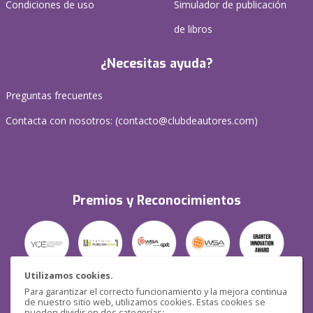
Condiciones de uso
Simulador de publicación
de libros
¿Necesitas ayuda?
Preguntas frecuentes
Contacta con nosotros: (
contacto@clubdeautores.com
)
Premios y Reconocimientos
Utilizamos cookies.
Para garantizar el correcto funcionamiento y la mejora continua
Seguridad
de nuestro sitio web, utilizamos cookies. Estas cookies se
pueden dividir en dos categorías: