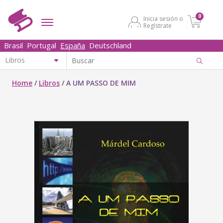
0
Inicia sesión o
Regístrate
Brasil
Portugal
España
Deutschland
Home
/
Libros
/
A UM PASSO DE MIM