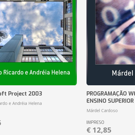
oft Project 2003
PROGRAMAÇÃO WE
ENSINO SUPERIOR
ardo e Andréia Helena
Márdel Cardoso
6
IMPRESO
€ 12,85