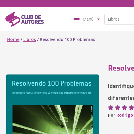
Menú
Home
/
Libros
/
Resolvendo 100 Problemas
Resolv
Identifiq
diferente
Por
Rodrigo