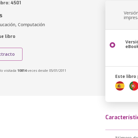
ibro: 4501
Versió
s
impres
ducación, Computación
e libro
Versi
eBoo
xtracto
do visitada
10814
veces desde 05/01/2011
Este libro
Característi
Número de