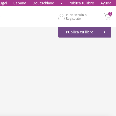
ugal
España
Deutschland
-
Publica tu libro
Ayuda
0
Inicia sesión o
o
Regístrate
Publica tu libro