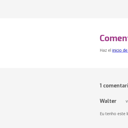
Coment
Haz el
inicio d
1 comentar
Walter
v
Eu tenho este 