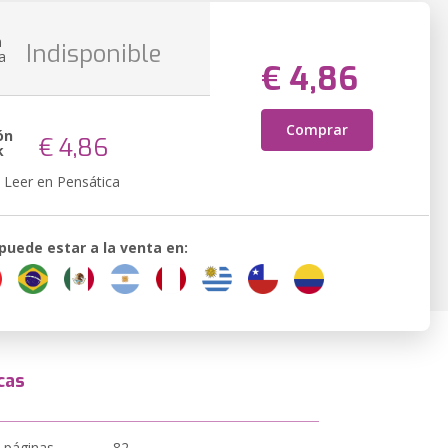
n
Indisponible
a
€ 4,86
Comprar
ón
€ 4,86
k
Leer en Pensática
 puede estar a la venta en:
cas
 páginas
82