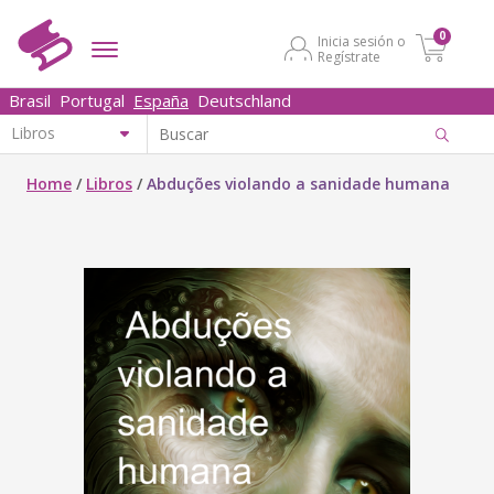
0
Inicia sesión o
Regístrate
Brasil
Portugal
España
Deutschland
Home
/
Libros
/
Abduções violando a sanidade humana