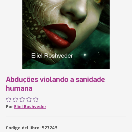
Abduções violando a sanidade
humana
Por
Eliel Roshveder
Código del libro: 527243