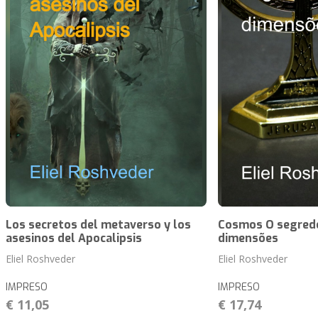
Los secretos del metaverso y los
Cosmos O segred
asesinos del Apocalipsis
dimensões
Eliel Roshveder
Eliel Roshveder
IMPRESO
IMPRESO
€ 11,05
€ 17,74