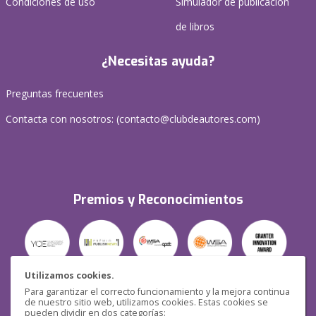
Condiciones de uso
Simulador de publicación
de libros
¿Necesitas ayuda?
Preguntas frecuentes
Contacta con nosotros: (
contacto@clubdeautores.com
)
Premios y Reconocimientos
Utilizamos cookies.
Para garantizar el correcto funcionamiento y la mejora continua
Seguridad
de nuestro sitio web, utilizamos cookies. Estas cookies se
pueden dividir en dos categorías: