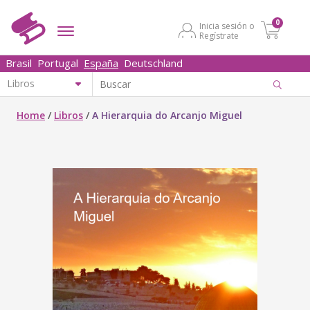
0
Inicia sesión o
Regístrate
Brasil
Portugal
España
Deutschland
Home
/
Libros
/
A Hierarquia do Arcanjo Miguel