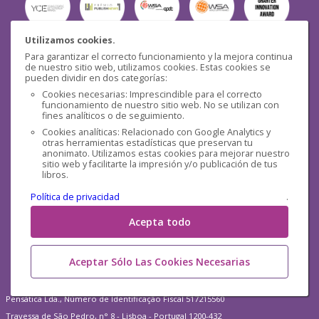
Utilizamos cookies.
Para garantizar el correcto funcionamiento y la mejora continua
Seguridad
de nuestro sitio web, utilizamos cookies. Estas cookies se
pueden dividir en dos categorías:
Cookies necesarias: Imprescindible para el correcto
funcionamiento de nuestro sitio web. No se utilizan con
fines analíticos o de seguimiento.
Cookies analíticas: Relacionado con Google Analytics y
otras herramientas estadísticas que preservan tu
Redes sociales
anonimato. Utilizamos estas cookies para mejorar nuestro
sitio web y facilitarte la impresión y/o publicación de tus
libros.
Política de privacidad
.
Acepta todo
Aceptar Sólo Las Cookies Necesarias
Pensática Lda., Número de Identificação Fiscal 517215560
Travessa de São Pedro, n° 8 - Lisboa - Portugal 1200-432