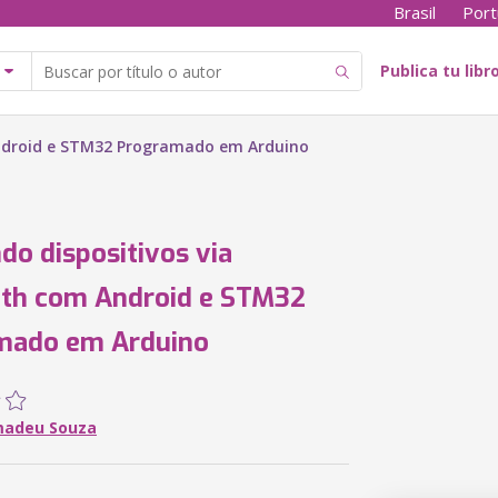
Brasil
Port
Publica tu libr
Android e STM32 Programado em Arduino
do dispositivos via
oth com Android e STM32
mado em Arduino
madeu Souza