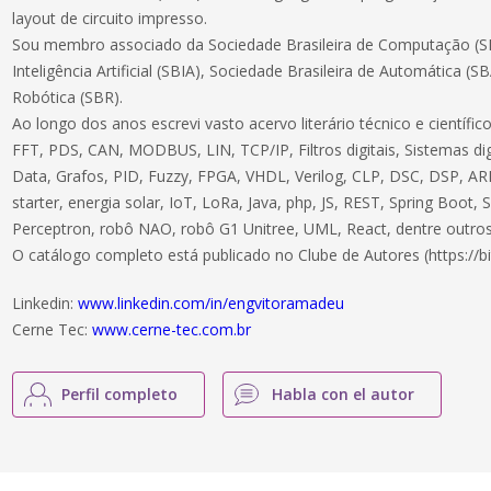
layout de circuito impresso.
Sou membro associado da Sociedade Brasileira de Computação (SB
Inteligência Artificial (SBIA), Sociedade Brasileira de Automática (S
Robótica (SBR).
Ao longo dos anos escrevi vasto acervo literário técnico e científ
FFT, PDS, CAN, MODBUS, LIN, TCP/IP, Filtros digitais, Sistemas dig
Data, Grafos, PID, Fuzzy, FPGA, VHDL, Verilog, CLP, DSC, DSP, ARM
starter, energia solar, IoT, LoRa, Java, php, JS, REST, Spring Boot,
Perceptron, robô NAO, robô G1 Unitree, UML, React, dentre outros
O catálogo completo está publicado no Clube de Autores (https://bi
Linkedin:
www.linkedin.com/in/engvitoramadeu
Cerne Tec:
www.cerne-tec.com.br
Perfil completo
Habla con el autor