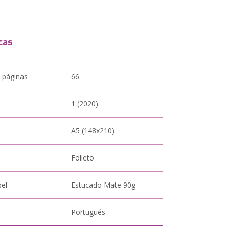
cas
 páginas
66
1 (2020)
A5 (148x210)
Folleto
pel
Estucado Mate 90g
Portugués