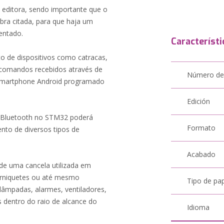
ditora, sendo importante que o
bra citada, para que haja um
entado.
Característi
to de dispositivos como catracas,
s comandos recebidos através de
Número de
 smartphone Android programado
Edición
 Bluetooth no STM32 poderá
Formato
ento de diversos tipos de
Acabado
e uma cancela utilizada em
orniquetes ou até mesmo
Tipo de pa
lâmpadas, alarmes, ventiladores,
s dentro do raio de alcance do
Idioma