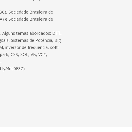
C), Sociedade Brasileira de
BA) e Sociedade Brasileira de
ico. Alguns temas abordados: DFT,
itais, Sistemas de Potência, Big
, inversor de frequência, soft-
 Spark, CSS, SQL, VB, VC#,
.
t.ly/4ns0E8Z).