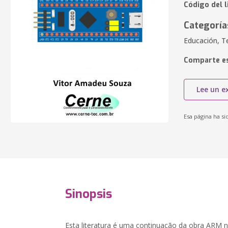
Código del l
Categoría
Educación, T
Comparte es
Lee un e
Esa página ha si
Sinopsis
Esta literatura é uma continuação da obra ARM 