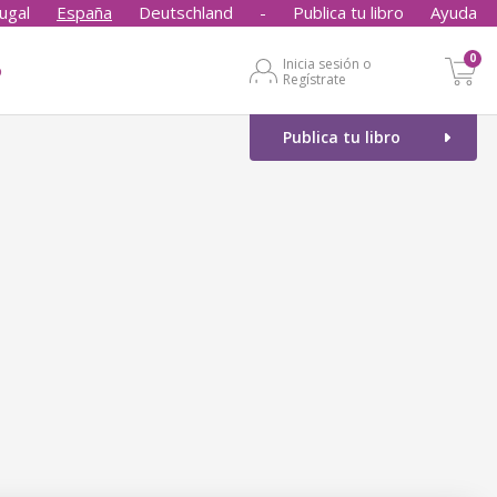
ugal
España
Deutschland
-
Publica tu libro
Ayuda
0
Inicia sesión o
o
Regístrate
Publica tu libro