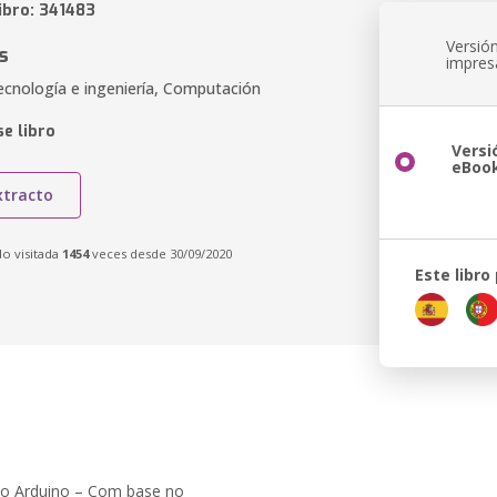
ibro: 341483
Versió
s
impres
ecnología e ingeniería, Computación
e libro
Versi
eBoo
xtracto
do visitada
1454
veces desde 30/09/2020
Este libro
no Arduino – Com base no