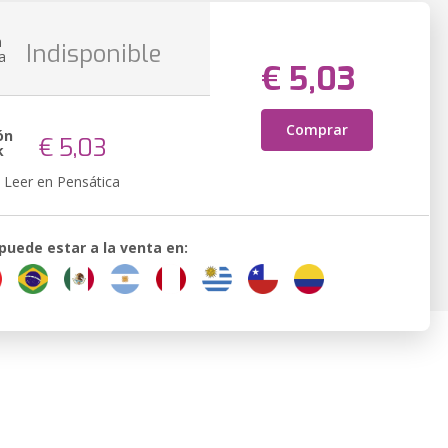
n
Indisponible
a
€ 5,03
Comprar
ón
€ 5,03
k
Leer en Pensática
 puede estar a la venta en: