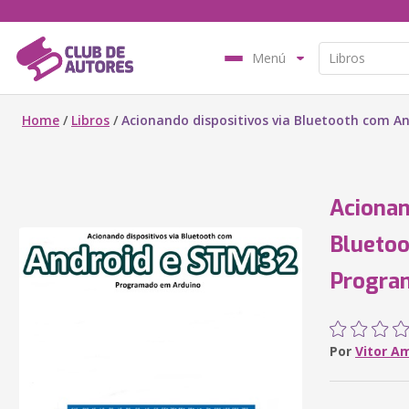
Menú
Home
/
Libros
/
Acionando dispositivos via Bluetooth com 
Acionan
Blueto
Progra
Por
Vitor A