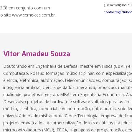
¿Tienes alguna qu
2F103C8 em conjunto com um
contacto@clubd
no site www.cerne-tec.com.br.
Vitor Amadeu Souza
Doutorando em Engenharia de Defesa, mestre em Física (CBPF) e 
Computação. Possuo formação multidisciplinar, com especializaçõe
elétrica, eletrônica, automação, telecomunicações, computação, 
inteligência artificial, ciência de dados, mecânica, produção, manuf
qualidade, projetos e gestão. MBAs em Engenharia Econômica, Aná
Desenvolvo projetos de hardware e software voltados para as áreas
médica, científica, comercial e de automação, entre outras, sob 
universitário e administrador da Cerne Tecnologia, empresa dedic
projetos embarcados, à comercialização de kits didáticos e à educ
microcontroladores (MCU), FPGA, linguagens de programação, des