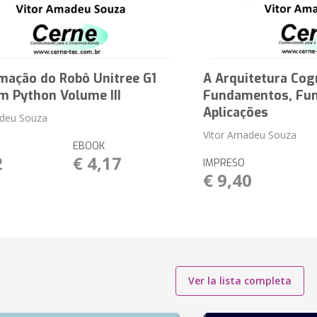
mação do Robô Unitree G1
A Arquitetura Cog
m Python Volume III
Fundamentos, Fun
Aplicações
adeu Souza
Vitor Amadeu Souza
EBOOK
2
€ 4,17
IMPRESO
€ 9,40
Ver la lista completa