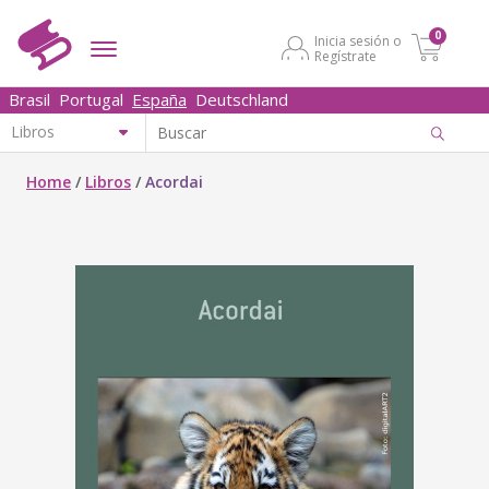
0
Inicia sesión o
Regístrate
Brasil
Portugal
España
Deutschland
Home
/
Libros
/
Acordai