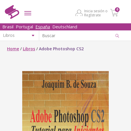
0
Inicia sesión o
Regístrate
Brasil
Portugal
España
Deutschland
Home
/
Libros
/
Adobe Photoshop CS2