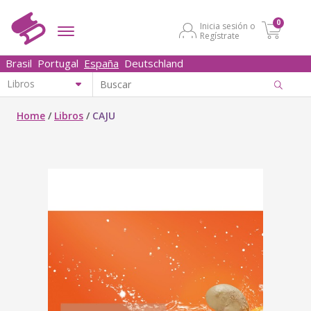
0
Inicia sesión o
Regístrate
Brasil
Portugal
España
Deutschland
Home
/
Libros
/
CAJU