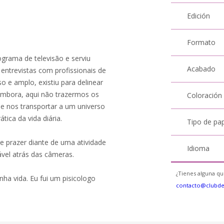
Edición
Formato
ograma de televisão e serviu
Acabado
entrevistas com profissionais de
so e amplo, existiu para delinear
embora, aqui não trazermos os
Coloración
e nos transportar a um universo
ica da vida diária.
Tipo de pa
e prazer diante de uma atividade
Idioma
ável atrás das câmeras.
¿Tienes alguna qu
ha vida. Eu fui um pisicologo
contacto@clubd