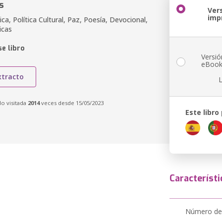
s
Ver
imp
ica, Política Cultural, Paz, Poesía, Devocional,
icas
e libro
Versió
eBoo
xtracto
do visitada
2014
veces desde 15/05/2023
Este libro
Característi
Número de