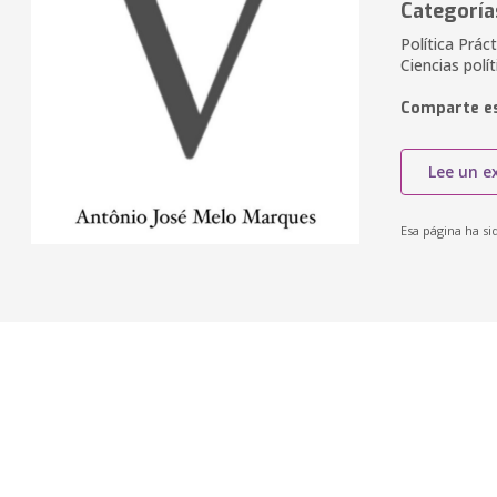
Categoría
Política Práct
Ciencias polít
Comparte es
Lee un e
Esa página ha si