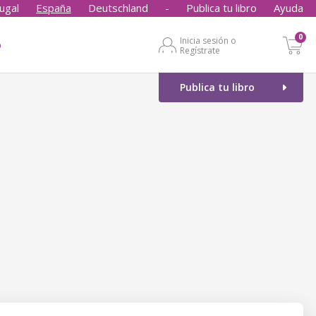
ugal
España
Deutschland
-
Publica tu libro
Ayuda
0
Inicia sesión o
o
Regístrate
Publica tu libro