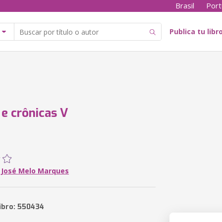
Brasil
Port
Publica tu libr
e crônicas V
 José Melo Marques
libro: 550434