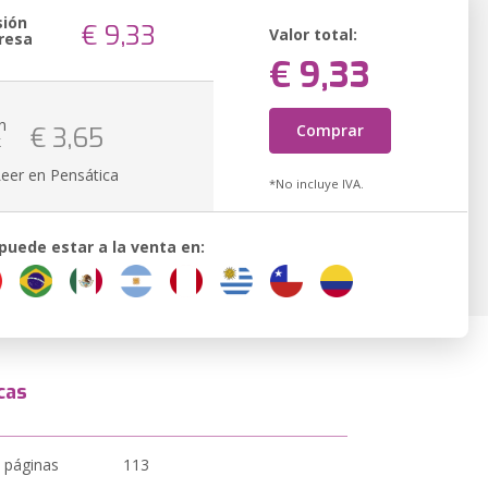
sión
€ 9,33
Valor total:
resa
€ 9,33
n
Comprar
€ 3,65
k
Leer en Pensática
*No incluye IVA.
 puede estar a la venta en:
cas
 páginas
113