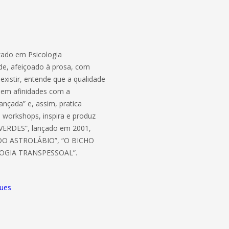
izado em Psicologia
ade, afeiçoado à prosa, com
xistir, entende que a qualidade
l em afinidades com a
ançada” e, assim, pratica
 e workshops, inspira e produz
 VERDES”, lançado em 2001,
CA DO ASTROLÁBIO”, “O BICHO
OLOGIA TRANSPESSOAL”.
ques