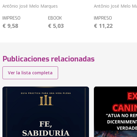
Antônio José Melo Marques
Antônio José Melo M
IMPRESO
EBOOK
IMPRESO
€ 9,58
€ 5,03
€ 11,22
Publicaciones relacionadas
Ver la lista completa