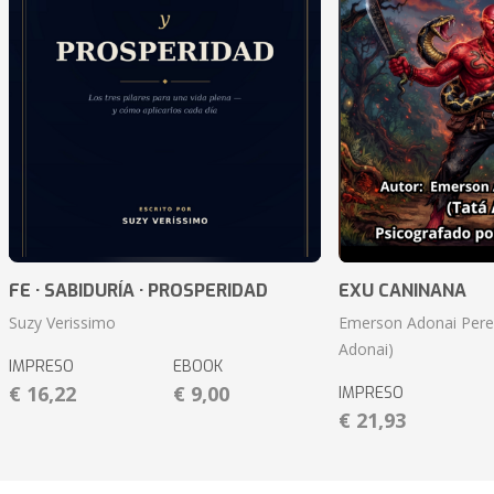
FE · SABIDURÍA · PROSPERIDAD
EXU CANINANA
Suzy Verissimo
Emerson Adonai Pere
Adonai)
IMPRESO
EBOOK
€ 16,22
€ 9,00
IMPRESO
€ 21,93