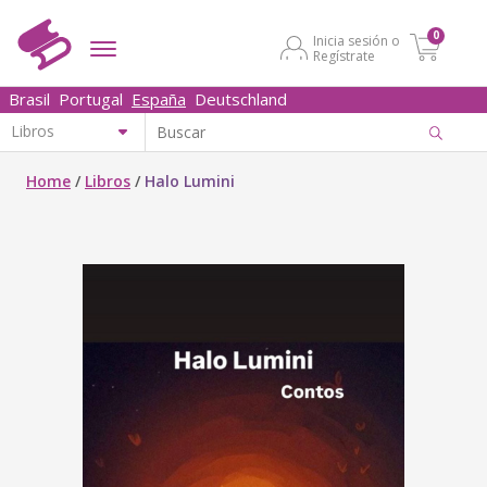
0
Inicia sesión o
Regístrate
Brasil
Portugal
España
Deutschland
Home
/
Libros
/
Halo Lumini