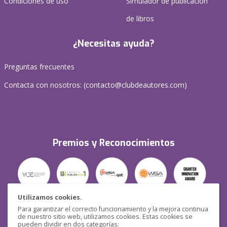
Condiciones de uso
Simulador de publicación
de libros
¿Necesitas ayuda?
Preguntas frecuentes
Contacta con nosotros: (
contacto@clubdeautores.com
)
Premios y Reconocimientos
Utilizamos cookies.
Para garantizar el correcto funcionamiento y la mejora continua
Seguridad
de nuestro sitio web, utilizamos cookies. Estas cookies se
pueden dividir en dos categorías: