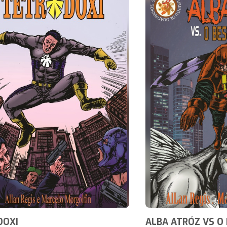
DOXI
ALBA ATRÓZ VS O