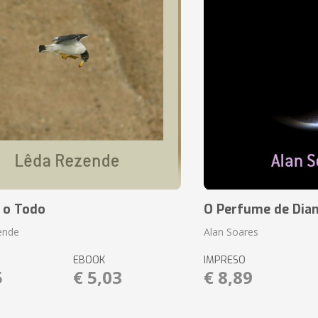
 o Todo
O Perfume de Dia
ende
Alan Soares
EBOOK
IMPRESO
5
€ 5,03
€ 8,89