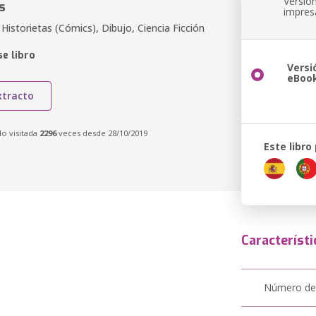
Versió
s
impres
, Historietas (Cómics), Dibujo, Ciencia Ficción
e libro
Versi
eBoo
xtracto
do visitada
2296
veces desde 28/10/2019
Este libro
Característi
Número de