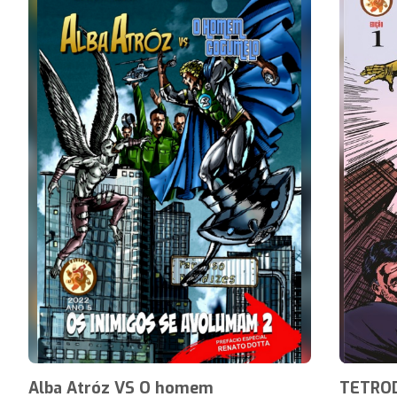
Alba Atróz VS O homem
TETRO