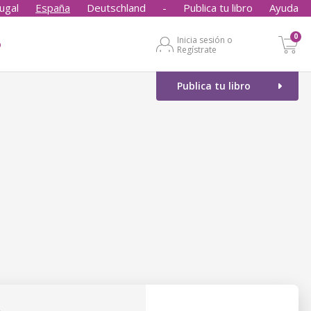
ugal
España
Deutschland
-
Publica tu libro
Ayuda
0
Inicia sesión o
o
Regístrate
Publica tu libro