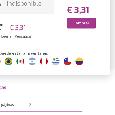
n
Indisponible
a
€ 3,31
Comprar
ón
€ 3,31
k
Leer en Pensática
 puede estar a la venta en:
cas
 páginas
21