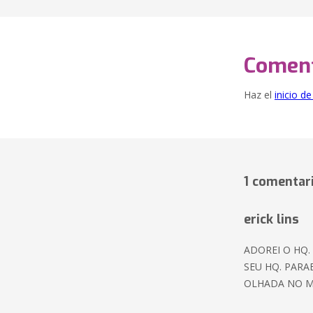
Coment
Haz el
inicio d
1 comentar
erick lins
ADOREI O HQ.
SEU HQ. PARA
OLHADA NO M