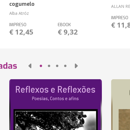
cogumelo
ALLAN R
Alba Atróz
IMPRESO
€ 11,
IMPRESO
EBOOK
€ 12,45
€ 9,32
nadas