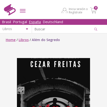
0
Inicia sesión o
Regístrate
Brasil
Portugal
España
Deutschland
Home
/
Libros
/
Além do Segredo