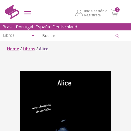
0
Inicia sesión o
Regístrate
Brasil
Portugal
España
Deutschland
Home
/
Libros
/
Alice