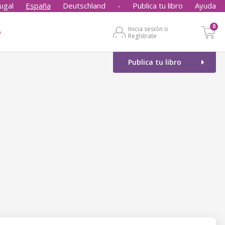
ugal
España
Deutschland
-
Publica tu libro
Ayuda
0
Inicia sesión o
o
Regístrate
Publica tu libro