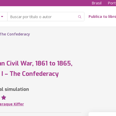
Brasil
Port
Publica tu libr
– The Confederacy
n Civil War, 1861 to 1865,
I – The Confederacy
al simulation
eraque Kiffer