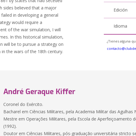
1861 by states that had seceded
h sides believed that a major
Edición
 failed in developing a general
rategy would require a
Idioma
nt of the war simulation, I will
. In this historical simulation,
¿Tienes alguna qu
an will be to pursue a strategy on
contacto@clubd
k) in the wars of the 18th century.
André Geraque Kiffer
Coronel do Exército.
Bacharel em Ciências Militares, pela Academia Militar das Agulhas 
Mestre em Operações Militares, pela Escola de Aperfeiçoamento de O
(1992).
Doutor em Ciências Militares, pós-graduação universitária stricto