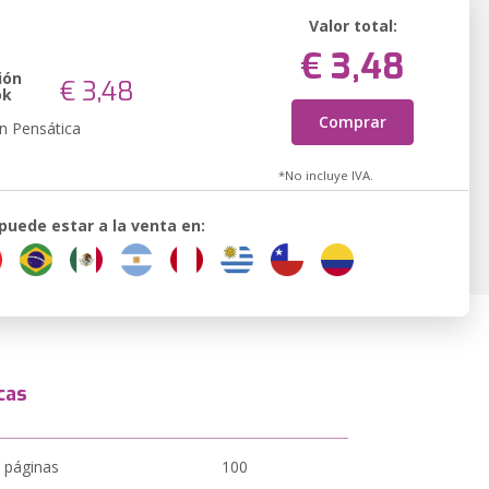
Valor total:
€ 3,48
ión
€ 3,48
ok
Comprar
n Pensática
*No incluye IVA.
 puede estar a la venta en:
cas
 páginas
100