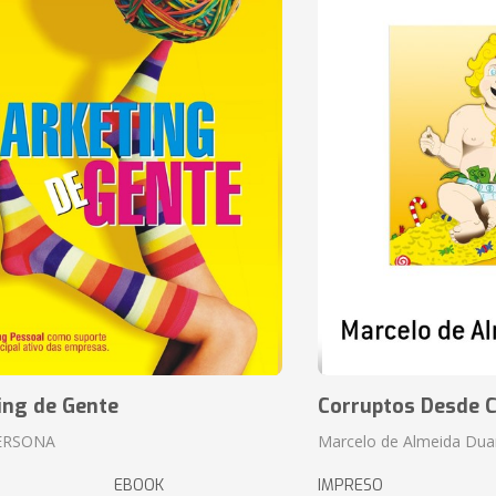
ing de Gente
Corruptos Desde C
ERSONA
Marcelo de Almeida Dua
EBOOK
IMPRESO