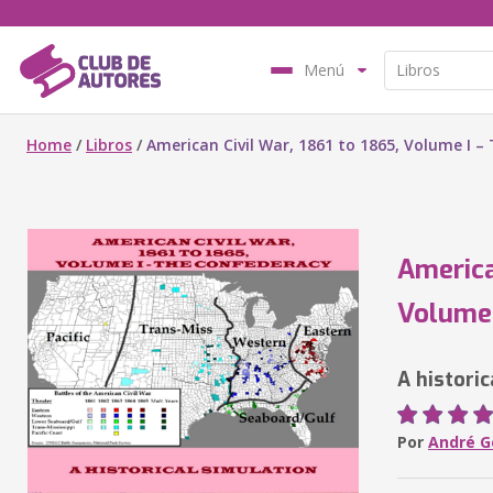
Menú
Home
/
Libros
/
American Civil War, 1861 to 1865, Volume I 
America
Volume 
A historic
Por
André G