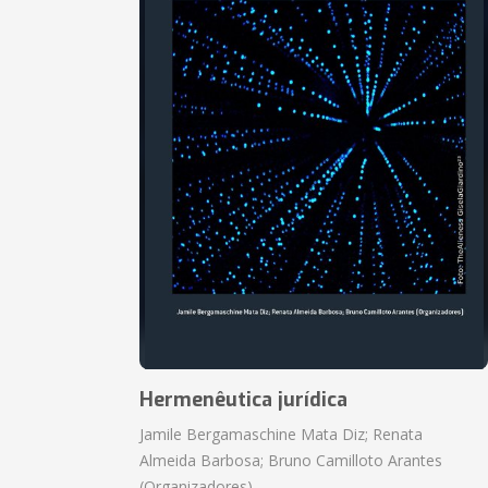
Hermenêutica jurídica
Jamile Bergamaschine Mata Diz; Renata
Almeida Barbosa; Bruno Camilloto Arantes
(Organizadores)