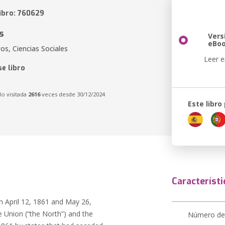
libro: 760629
s
Vers
eBo
gos, Ciencias Sociales
Leer e
e libro
do visitada
2616
veces desde 30/12/2024
Este libro
Característi
n April 12, 1861 and May 26,
e Union (“the North”) and the
Número de